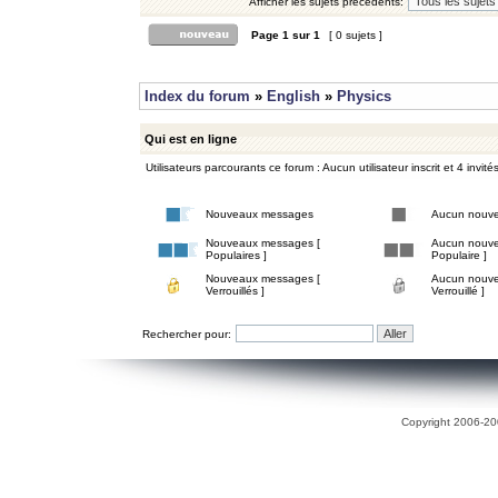
Afficher les sujets précédents:
Page
1
sur
1
[ 0 sujets ]
Index du forum
»
English
»
Physics
Qui est en ligne
Utilisateurs parcourants ce forum : Aucun utilisateur inscrit et 4 invité
Nouveaux messages
Aucun nouv
Nouveaux messages [
Aucun nouve
Populaires ]
Populaire ]
Nouveaux messages [
Aucun nouve
Verrouillés ]
Verrouillé ]
Rechercher pour:
Copyright 2006-200