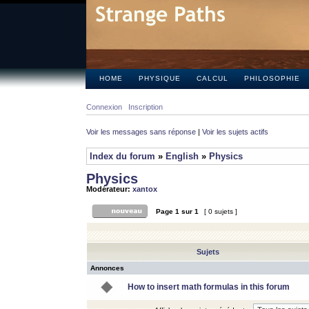
HOME
PHYSIQUE
CALCUL
PHILOSOPHIE
Connexion
Inscription
Voir les messages sans réponse
|
Voir les sujets actifs
Index du forum
»
English
»
Physics
Physics
Modérateur:
xantox
Page
1
sur
1
[ 0 sujets ]
Sujets
Annonces
How to insert math formulas in this forum