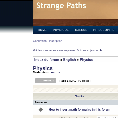
HOME
PHYSIQUE
CALCUL
PHILOSOPHIE
Connexion
Inscription
Voir les messages sans réponse
|
Voir les sujets actifs
Index du forum
»
English
»
Physics
Physics
Modérateur:
xantox
Page
1
sur
1
[ 0 sujets ]
Sujets
Annonces
How to insert math formulas in this forum