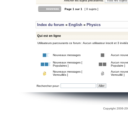
Afficher les sujets précédents:
Page
1
sur
1
[ 0 sujets ]
Index du forum
»
English
»
Physics
Qui est en ligne
Utilisateurs parcourants ce forum : Aucun utilisateur inscrit et 3 invité
Nouveaux messages
Aucun nouv
Nouveaux messages [
Aucun nouve
Populaires ]
Populaire ]
Nouveaux messages [
Aucun nouve
Verrouillés ]
Verrouillé ]
Rechercher pour:
Copyright 2006-200