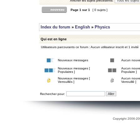
Afficher les sujets précédents:
Page
1
sur
1
[ 0 sujets ]
Index du forum
»
English
»
Physics
Qui est en ligne
Utilisateurs parcourants ce forum : Aucun utilisateur inscrit et 1 invité
Nouveaux messages
Aucun nouv
Nouveaux messages [
Aucun nouve
Populaires ]
Populaire ]
Nouveaux messages [
Aucun nouve
Verrouillés ]
Verrouillé ]
Rechercher pour:
Copyright 2006-200