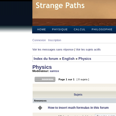
HOME
PHYSIQUE
CALCUL
PHILOSOPHIE
Connexion
Inscription
Voir les messages sans réponse
|
Voir les sujets actifs
Index du forum
»
English
»
Physics
Physics
Modérateur:
xantox
Page
1
sur
1
[ 0 sujets ]
Sujets
Annonces
How to insert math formulas in this forum