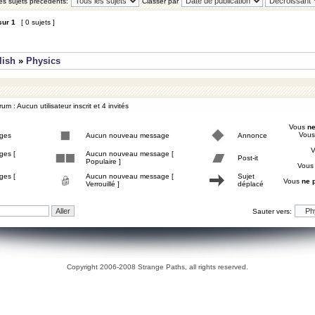
les sujets précédents:
Classer par
sur
1
[ 0 sujets ]
lish
»
Physics
um : Aucun utilisateur inscrit et 4 invités
Vous
ne
Vou
ges
Aucun nouveau message
Annonce
ges [
Aucun nouveau message [
Post-it
Populaire ]
Vou
ges [
Aucun nouveau message [
Sujet
Vous
ne 
Verrouillé ]
déplacé
Sauter vers:
Copyright 2006-2008 Strange Paths, all rights reserved.