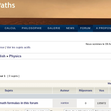
CALCUL
PHILOSOPHIE
GALERIE
NEWS
FORUM
A PROPO
Nous sommes le 09 A
onse
|
Voir les sujets actifs
lish
»
Physics
sur
1
[ 0 sujets ]
Ma
Sujets
Auteur
Réponses
Vus
math formulas in this forum
xantox
0
135972