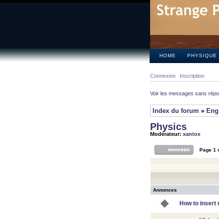
HOME
PHYSIQUE
Connexion
Inscription
Voir les messages sans rép
Index du forum
»
Eng
Physics
Modérateur:
xantox
Page
1
Annonces
How to insert 