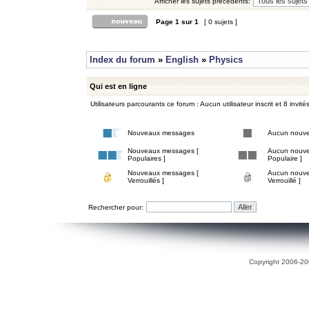
Afficher les sujets précédents:
Page
1
sur
1
[ 0 sujets ]
Index du forum
»
English
»
Physics
Qui est en ligne
Utilisateurs parcourants ce forum : Aucun utilisateur inscrit et 8 invité
Nouveaux messages
Aucun nouv
Nouveaux messages [
Aucun nouve
Populaires ]
Populaire ]
Nouveaux messages [
Aucun nouve
Verrouillés ]
Verrouillé ]
Rechercher pour:
Copyright 2006-200