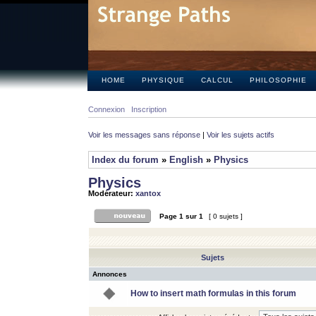
HOME
PHYSIQUE
CALCUL
PHILOSOPHIE
Connexion
Inscription
Voir les messages sans réponse
|
Voir les sujets actifs
Index du forum
»
English
»
Physics
Physics
Modérateur:
xantox
Page
1
sur
1
[ 0 sujets ]
Sujets
Annonces
How to insert math formulas in this forum