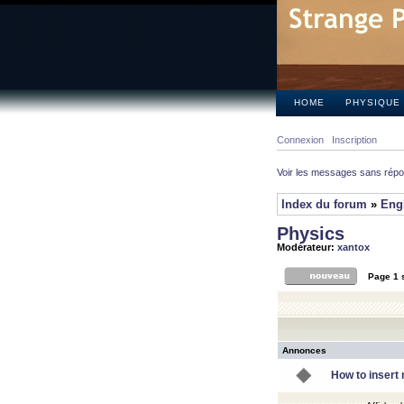
HOME
PHYSIQUE
Connexion
Inscription
Voir les messages sans rép
Index du forum
»
Eng
Physics
Modérateur:
xantox
Page
1
Annonces
How to insert 