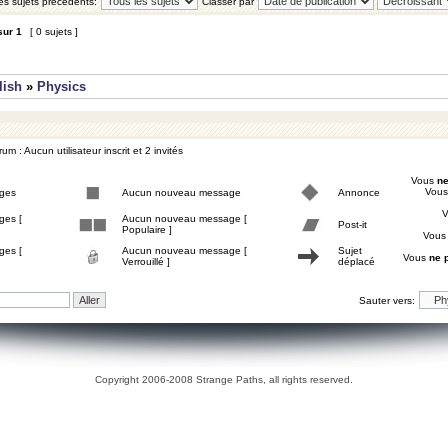
les sujets précédents:
Classer par
sur
1
[ 0 sujets ]
lish
»
Physics
um : Aucun utilisateur inscrit et 2 invités
Vous
ne
Vou
ges
Aucun nouveau message
Annonce
ges [
Aucun nouveau message [
Post-it
Populaire ]
Vou
ges [
Aucun nouveau message [
Sujet
Vous
ne 
Verrouillé ]
déplacé
Sauter vers:
Copyright 2006-2008 Strange Paths, all rights reserved.