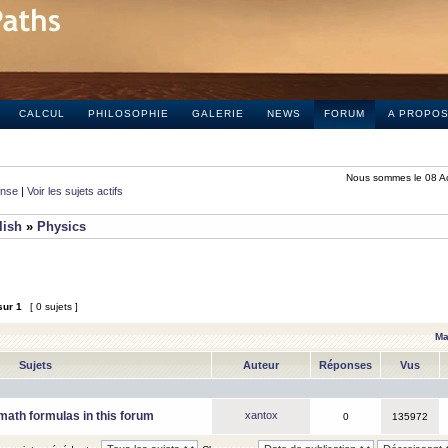
CALCUL
PHILOSOPHIE
GALERIE
NEWS
FORUM
A PROPO
Nous sommes le 08 A
onse
|
Voir les sujets actifs
lish
»
Physics
sur
1
[ 0 sujets ]
Ma
Sujets
Auteur
Réponses
Vus
math formulas in this forum
xantox
0
135972