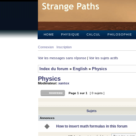
HOME
PHYSIQUE
CALCUL
PHILOSOPHIE
Connexion
Inscription
Voir les messages sans réponse
|
Voir les sujets actifs
Index du forum
»
English
»
Physics
Physics
Modérateur:
xantox
Page
1
sur
1
[ 0 sujets ]
Sujets
Annonces
How to insert math formulas in this forum