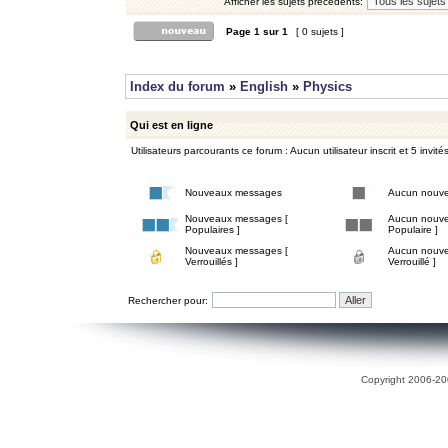
Afficher les sujets précédents:
Page
1
sur
1
[ 0 sujets ]
Index du forum
»
English
»
Physics
Qui est en ligne
Utilisateurs parcourants ce forum : Aucun utilisateur inscrit et 5 invité
Nouveaux messages
Aucun nouv
Nouveaux messages [
Aucun nouve
Populaires ]
Populaire ]
Nouveaux messages [
Aucun nouve
Verrouillés ]
Verrouillé ]
Rechercher pour:
Copyright 2006-200