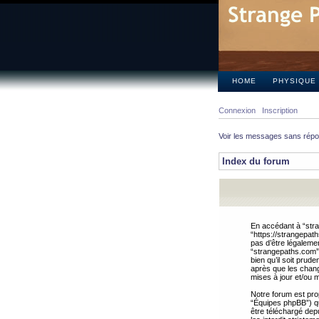
HOME
PHYSIQUE
Connexion
Inscription
Voir les messages sans rép
Index du forum
En accédant à “stra
“https://strangepat
pas d’être légalemen
“strangepaths.com”.
bien qu’il soit pru
après que les chang
mises à jour et/ou m
Notre forum est pro
“Équipes phpBB”) qui
être téléchargé dep