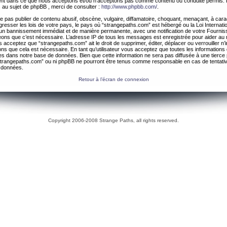
ement dans ce que nous acceptons et/ou n’acceptons pas comme contenu ou conduite permis. 
 au sujet de phpBB , merci de consulter :
http://www.phpbb.com/
.
 pas publier de contenu abusif, obscène, vulgaire, diffamatoire, choquant, menaçant, à cara
gresser les lois de votre pays, le pays où “strangepaths.com” est hébergé ou la Loi Internatio
un bannissement immédiat et de manière permanente, avec une notification de votre Fournis
geons que c’est nécessaire. L’adresse IP de tous les messages est enregistrée pour aider au
 acceptez que “strangepaths.com” ait le droit de supprimer, éditer, déplacer ou verrouiller n’
ns que cela est nécessaire. En tant qu’utilisateur vous acceptez que toutes les information
es dans notre base de données. Bien que cette information ne sera pas diffusée à une tierce 
trangepaths.com” ou ni phpBB ne pourront être tenus comme responsable en cas de tentativ
 données.
Retour à l’écran de connexion
Copyright 2006-2008 Strange Paths, all rights reserved.