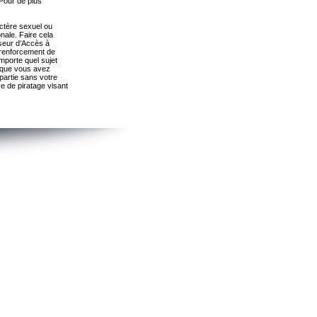
Pour de plus
ctère sexuel ou
nale. Faire cela
seur d’Accès à
 renforcement de
importe quel sujet
s que vous avez
partie sans votre
e de piratage visant