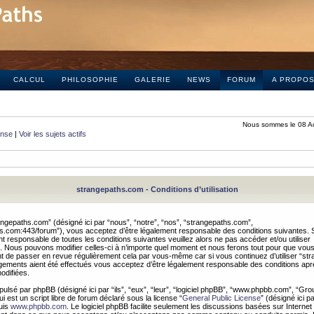
CALCUL
PHILOSOPHIE
GALERIE
NEWS
FORUM
A PROPO
Nous sommes le 08 A
onse
|
Voir les sujets actifs
strangepaths.com - Conditions d’utilisation
ngepaths.com” (désigné ici par “nous”, “notre”, “nos”, “strangepaths.com”,
hs.com:443/forum”), vous acceptez d’être légalement responsable des conditions suivantes. 
t responsable de toutes les conditions suivantes veuillez alors ne pas accéder et/ou utiliser
 Nous pouvons modifier celles-ci à n’importe quel moment et nous ferons tout pour que vou
dent de passer en revue régulièrement cela par vous-même car si vous continuez d’utiliser “s
ements aient été effectués vous acceptez d’être légalement responsable des conditions après
odifiées.
pulsé par phpBB (désigné ici par “ils”, “eux”, “leur”, “logiciel phpBB”, “www.phpbb.com”, “Gr
 est un script libre de forum déclaré sous la license “
General Public License
” (désigné ici p
uis
www.phpbb.com
. Le logiciel phpBB facilite seulement les discussions basées sur Internet