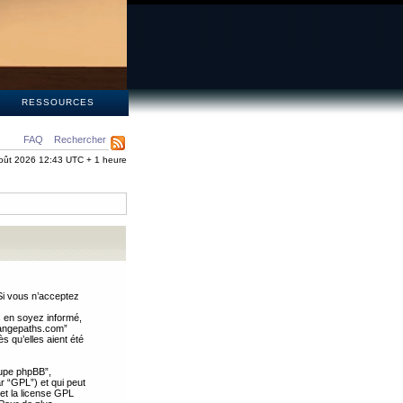
S
RESSOURCES
FAQ
Rechercher
oût 2026 12:43 UTC + 1 heure
Si vous n’acceptez
s en soyez informé,
trangepaths.com”
 qu’elles aient été
oupe phpBB”,
ar “GPL”) et qui peut
 et la license GPL