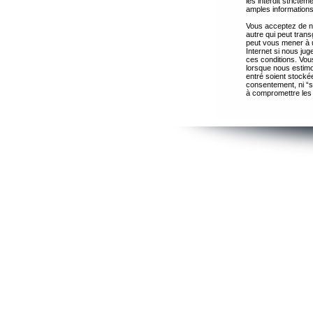
les interdit strict
amples informations
Vous acceptez de ne
autre qui peut trans
peut vous mener à 
Internet si nous ju
ces conditions. Vous
lorsque nous estimo
entré soient stocké
consentement, ni “s
à compromettre les