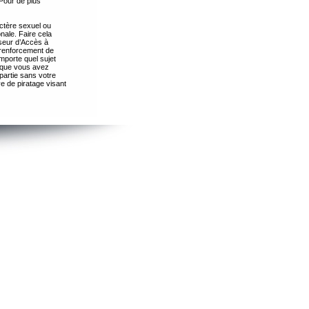
Pour de plus
ctère sexuel ou
nale. Faire cela
seur d’Accès à
 renforcement de
importe quel sujet
s que vous avez
partie sans votre
e de piratage visant