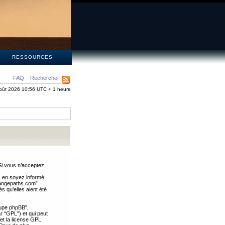
S
RESSOURCES
FAQ
Rechercher
oût 2026 10:56 UTC + 1 heure
Si vous n’acceptez
s en soyez informé,
trangepaths.com”
 qu’elles aient été
oupe phpBB”,
ar “GPL”) et qui peut
 et la license GPL