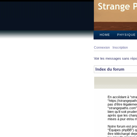
HOME
PHYSIQUE
Connexion
Inscription
Voir les messages sans rép
Index du forum
En accédant à “stra
“https://strangepat
pas d’être légalemen
“strangepaths.com”.
bien qu’il soit pru
après que les chang
mises à jour et/ou m
Notre forum est pro
“Équipes phpBB”) qui
être téléchargé dep