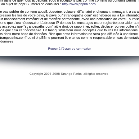
ement dans ce que nous acceptons et/ou n’acceptons pas comme contenu ou conduite permis. 
 au sujet de phpBB , merci de consulter :
http://www.phpbb.com/
.
 pas publier de contenu abusif, obscène, vulgaire, diffamatoire, choquant, menaçant, à cara
gresser les lois de votre pays, le pays où “strangepaths.com” est hébergé ou la Loi Internatio
un bannissement immédiat et de manière permanente, avec une notification de votre Fournis
geons que c’est nécessaire. L’adresse IP de tous les messages est enregistrée pour aider au
 acceptez que “strangepaths.com” ait le droit de supprimer, éditer, déplacer ou verrouiller n’
ns que cela est nécessaire. En tant qu’utilisateur vous acceptez que toutes les information
es dans notre base de données. Bien que cette information ne sera pas diffusée à une tierce 
trangepaths.com” ou ni phpBB ne pourront être tenus comme responsable en cas de tentativ
 données.
Retour à l’écran de connexion
Copyright 2006-2008 Strange Paths, all rights reserved.