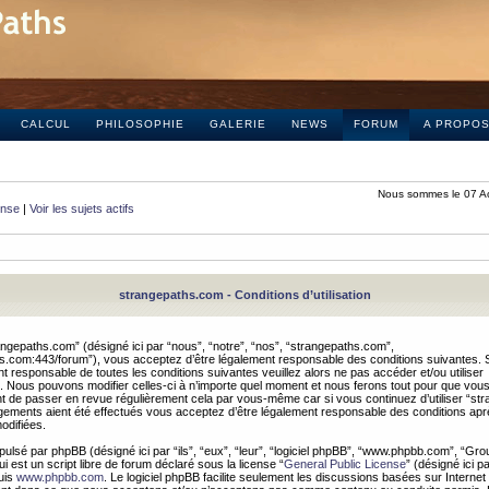
CALCUL
PHILOSOPHIE
GALERIE
NEWS
FORUM
A PROPO
Nous sommes le 07 A
onse
|
Voir les sujets actifs
strangepaths.com - Conditions d’utilisation
ngepaths.com” (désigné ici par “nous”, “notre”, “nos”, “strangepaths.com”,
hs.com:443/forum”), vous acceptez d’être légalement responsable des conditions suivantes. 
t responsable de toutes les conditions suivantes veuillez alors ne pas accéder et/ou utiliser
 Nous pouvons modifier celles-ci à n’importe quel moment et nous ferons tout pour que vou
dent de passer en revue régulièrement cela par vous-même car si vous continuez d’utiliser “s
ements aient été effectués vous acceptez d’être légalement responsable des conditions après
odifiées.
pulsé par phpBB (désigné ici par “ils”, “eux”, “leur”, “logiciel phpBB”, “www.phpbb.com”, “Gr
 est un script libre de forum déclaré sous la license “
General Public License
” (désigné ici p
uis
www.phpbb.com
. Le logiciel phpBB facilite seulement les discussions basées sur Internet