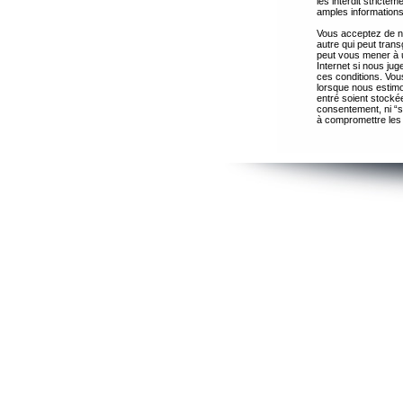
les interdit strict
amples informations
Vous acceptez de ne
autre qui peut trans
peut vous mener à 
Internet si nous ju
ces conditions. Vous
lorsque nous estimo
entré soient stocké
consentement, ni “s
à compromettre les