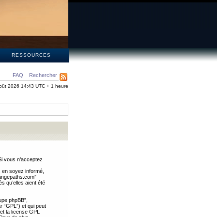
S
RESSOURCES
FAQ
Rechercher
oût 2026 14:43 UTC + 1 heure
Si vous n’acceptez
s en soyez informé,
trangepaths.com”
 qu’elles aient été
oupe phpBB”,
ar “GPL”) et qui peut
 et la license GPL