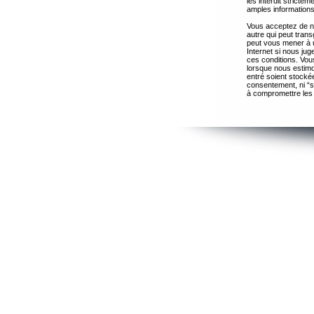
les interdit strict
amples informations
Vous acceptez de ne
autre qui peut trans
peut vous mener à 
Internet si nous ju
ces conditions. Vous
lorsque nous estimo
entré soient stocké
consentement, ni “s
à compromettre les