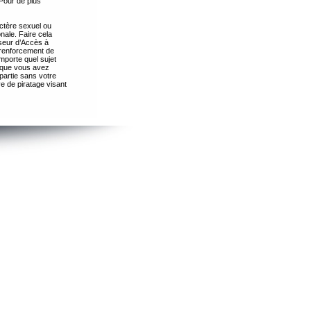
Pour de plus
ctère sexuel ou
nale. Faire cela
seur d’Accès à
 renforcement de
importe quel sujet
s que vous avez
partie sans votre
e de piratage visant