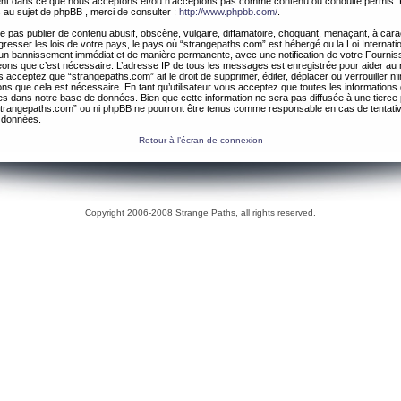
ement dans ce que nous acceptons et/ou n’acceptons pas comme contenu ou conduite permis. 
 au sujet de phpBB , merci de consulter :
http://www.phpbb.com/
.
 pas publier de contenu abusif, obscène, vulgaire, diffamatoire, choquant, menaçant, à cara
gresser les lois de votre pays, le pays où “strangepaths.com” est hébergé ou la Loi Internatio
un bannissement immédiat et de manière permanente, avec une notification de votre Fournis
geons que c’est nécessaire. L’adresse IP de tous les messages est enregistrée pour aider au
 acceptez que “strangepaths.com” ait le droit de supprimer, éditer, déplacer ou verrouiller n’
ns que cela est nécessaire. En tant qu’utilisateur vous acceptez que toutes les information
es dans notre base de données. Bien que cette information ne sera pas diffusée à une tierce 
trangepaths.com” ou ni phpBB ne pourront être tenus comme responsable en cas de tentativ
 données.
Retour à l’écran de connexion
Copyright 2006-2008 Strange Paths, all rights reserved.