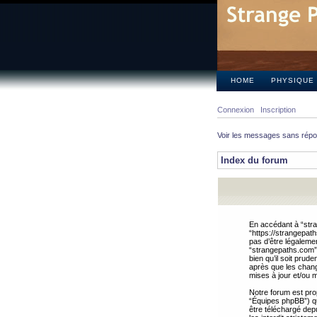
HOME
PHYSIQUE
Connexion
Inscription
Voir les messages sans rép
Index du forum
En accédant à “stra
“https://strangepat
pas d’être légalemen
“strangepaths.com”.
bien qu’il soit pru
après que les chang
mises à jour et/ou m
Notre forum est pro
“Équipes phpBB”) qui
être téléchargé dep