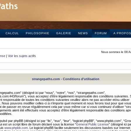
CALCUL
PHILOSOPHIE
GALERIE
NEWS
FORUM
A PROPO
Nous sommes le 08 A
onse
|
Voir les sujets actifs
strangepaths.com - Conditions d’utilisation
ngepaths.com” (désigné ici par “nous”, “notre”, “nos”, “strangepaths.com”,
hs.com:443/forum”), vous acceptez d’être légalement responsable des conditions suivantes. 
t responsable de toutes les conditions suivantes veuillez alors ne pas accéder et/ou utiliser
 Nous pouvons modifier celles-ci à n’importe quel moment et nous ferons tout pour que vou
dent de passer en revue régulièrement cela par vous-même car si vous continuez d’utiliser “s
ements aient été effectués vous acceptez d’être légalement responsable des conditions après
odifiées.
pulsé par phpBB (désigné ici par “ils”, “eux”, “leur”, “logiciel phpBB”, “www.phpbb.com”, “Gr
 est un script libre de forum déclaré sous la license “
General Public License
” (désigné ici p
uis
www.phpbb.com
. Le logiciel phpBB facilite seulement les discussions basées sur Internet