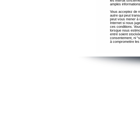
les interdit strict
amples informations
Vous acceptez de ne
autre qui peut trans
peut vous mener à 
Internet si nous ju
ces conditions. Vous
lorsque nous estimo
entré soient stocké
consentement, ni “s
à compromettre les