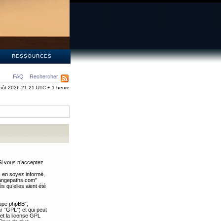
S
RESSOURCES
FAQ
Rechercher
oût 2026 21:21 UTC + 1 heure
Si vous n’acceptez
s en soyez informé,
trangepaths.com”
 qu’elles aient été
oupe phpBB”,
ar “GPL”) et qui peut
 et la license GPL