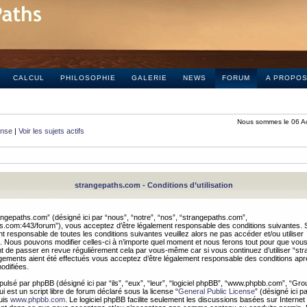
CALCUL
PHILOSOPHIE
GALERIE
NEWS
FORUM
A PROPO
Nous sommes le 06 A
onse
|
Voir les sujets actifs
strangepaths.com - Conditions d’utilisation
ngepaths.com” (désigné ici par “nous”, “notre”, “nos”, “strangepaths.com”,
hs.com:443/forum”), vous acceptez d’être légalement responsable des conditions suivantes. 
t responsable de toutes les conditions suivantes veuillez alors ne pas accéder et/ou utiliser
 Nous pouvons modifier celles-ci à n’importe quel moment et nous ferons tout pour que vou
dent de passer en revue régulièrement cela par vous-même car si vous continuez d’utiliser “s
ements aient été effectués vous acceptez d’être légalement responsable des conditions après
odifiées.
pulsé par phpBB (désigné ici par “ils”, “eux”, “leur”, “logiciel phpBB”, “www.phpbb.com”, “Gr
 est un script libre de forum déclaré sous la license “
General Public License
” (désigné ici p
uis
www.phpbb.com
. Le logiciel phpBB facilite seulement les discussions basées sur Internet