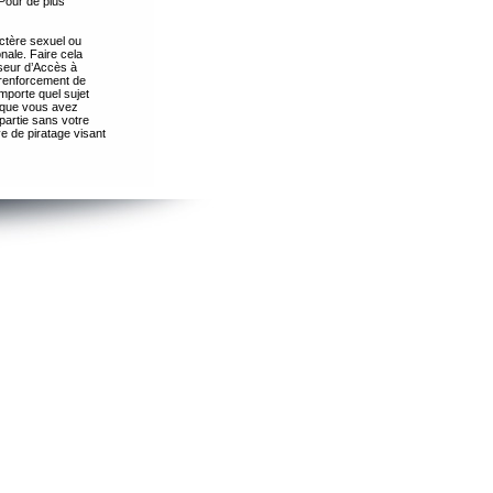
Pour de plus
ctère sexuel ou
nale. Faire cela
seur d’Accès à
 renforcement de
importe quel sujet
s que vous avez
partie sans votre
e de piratage visant