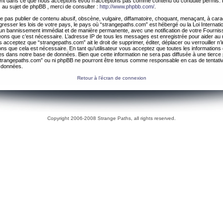
ement dans ce que nous acceptons et/ou n’acceptons pas comme contenu ou conduite permis. 
 au sujet de phpBB , merci de consulter :
http://www.phpbb.com/
.
 pas publier de contenu abusif, obscène, vulgaire, diffamatoire, choquant, menaçant, à cara
gresser les lois de votre pays, le pays où “strangepaths.com” est hébergé ou la Loi Internatio
un bannissement immédiat et de manière permanente, avec une notification de votre Fournis
geons que c’est nécessaire. L’adresse IP de tous les messages est enregistrée pour aider au
 acceptez que “strangepaths.com” ait le droit de supprimer, éditer, déplacer ou verrouiller n’
ns que cela est nécessaire. En tant qu’utilisateur vous acceptez que toutes les information
es dans notre base de données. Bien que cette information ne sera pas diffusée à une tierce 
trangepaths.com” ou ni phpBB ne pourront être tenus comme responsable en cas de tentativ
 données.
Retour à l’écran de connexion
Copyright 2006-2008 Strange Paths, all rights reserved.