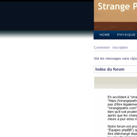
HOME
PHYSIQUE
Connexion
Inscription
Voir les messages sans rép
Index du forum
En accédant à “stra
“https://strangepat
pas d’être légalemen
“strangepaths.com”.
bien qu’il soit pru
après que les chang
mises à jour et/ou m
Notre forum est pro
“Équipes phpBB”) qui
être téléchargé dep