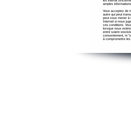
les interdit strict
amples informations
Vous acceptez de ne
autre qui peut trans
peut vous mener à 
Internet si nous ju
ces conditions. Vous
lorsque nous estimo
entré soient stocké
consentement, ni “s
à compromettre les