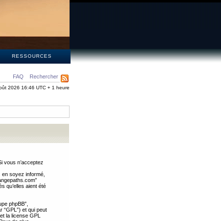
S
RESSOURCES
FAQ
Rechercher
oût 2026 16:46 UTC + 1 heure
Si vous n’acceptez
s en soyez informé,
trangepaths.com”
 qu’elles aient été
oupe phpBB”,
ar “GPL”) et qui peut
 et la license GPL