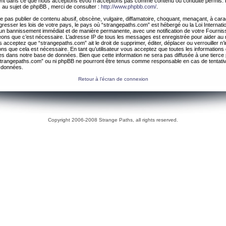
ement dans ce que nous acceptons et/ou n’acceptons pas comme contenu ou conduite permis. 
 au sujet de phpBB , merci de consulter :
http://www.phpbb.com/
.
 pas publier de contenu abusif, obscène, vulgaire, diffamatoire, choquant, menaçant, à cara
gresser les lois de votre pays, le pays où “strangepaths.com” est hébergé ou la Loi Internatio
un bannissement immédiat et de manière permanente, avec une notification de votre Fournis
geons que c’est nécessaire. L’adresse IP de tous les messages est enregistrée pour aider au
 acceptez que “strangepaths.com” ait le droit de supprimer, éditer, déplacer ou verrouiller n’
ns que cela est nécessaire. En tant qu’utilisateur vous acceptez que toutes les information
es dans notre base de données. Bien que cette information ne sera pas diffusée à une tierce 
trangepaths.com” ou ni phpBB ne pourront être tenus comme responsable en cas de tentativ
 données.
Retour à l’écran de connexion
Copyright 2006-2008 Strange Paths, all rights reserved.