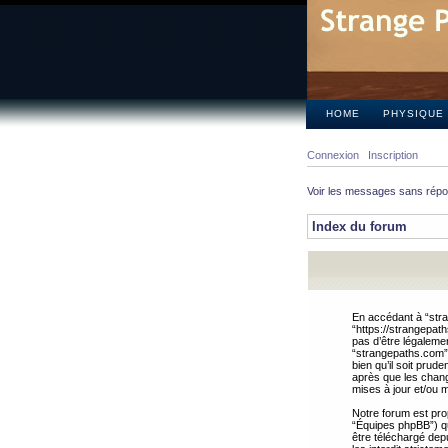
HOME
PHYSIQUE
Connexion
Inscription
Voir les messages sans rép
Index du forum
En accédant à “stra
“https://strangepat
pas d’être légalemen
“strangepaths.com”.
bien qu’il soit pru
après que les chang
mises à jour et/ou m
Notre forum est pro
“Équipes phpBB”) qui
être téléchargé dep