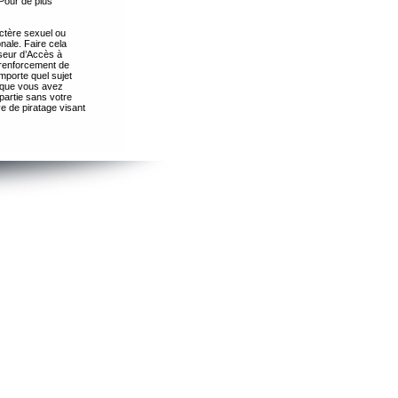
Pour de plus
ctère sexuel ou
nale. Faire cela
seur d’Accès à
 renforcement de
importe quel sujet
s que vous avez
partie sans votre
e de piratage visant