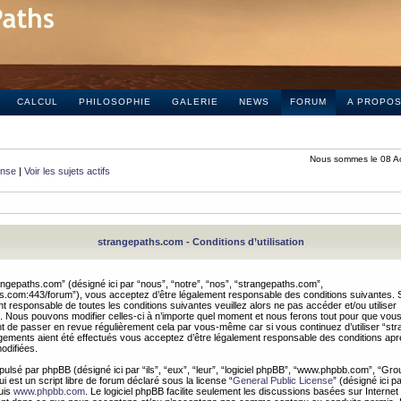
CALCUL
PHILOSOPHIE
GALERIE
NEWS
FORUM
A PROPO
Nous sommes le 08 A
onse
|
Voir les sujets actifs
strangepaths.com - Conditions d’utilisation
ngepaths.com” (désigné ici par “nous”, “notre”, “nos”, “strangepaths.com”,
hs.com:443/forum”), vous acceptez d’être légalement responsable des conditions suivantes. 
t responsable de toutes les conditions suivantes veuillez alors ne pas accéder et/ou utiliser
 Nous pouvons modifier celles-ci à n’importe quel moment et nous ferons tout pour que vou
dent de passer en revue régulièrement cela par vous-même car si vous continuez d’utiliser “s
ements aient été effectués vous acceptez d’être légalement responsable des conditions après
odifiées.
pulsé par phpBB (désigné ici par “ils”, “eux”, “leur”, “logiciel phpBB”, “www.phpbb.com”, “Gr
 est un script libre de forum déclaré sous la license “
General Public License
” (désigné ici p
uis
www.phpbb.com
. Le logiciel phpBB facilite seulement les discussions basées sur Internet