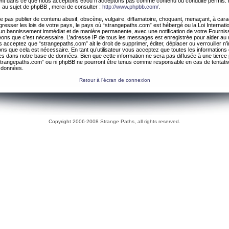
ement dans ce que nous acceptons et/ou n’acceptons pas comme contenu ou conduite permis. 
 au sujet de phpBB , merci de consulter :
http://www.phpbb.com/
.
 pas publier de contenu abusif, obscène, vulgaire, diffamatoire, choquant, menaçant, à cara
gresser les lois de votre pays, le pays où “strangepaths.com” est hébergé ou la Loi Internatio
un bannissement immédiat et de manière permanente, avec une notification de votre Fournis
geons que c’est nécessaire. L’adresse IP de tous les messages est enregistrée pour aider au
 acceptez que “strangepaths.com” ait le droit de supprimer, éditer, déplacer ou verrouiller n’
ns que cela est nécessaire. En tant qu’utilisateur vous acceptez que toutes les information
es dans notre base de données. Bien que cette information ne sera pas diffusée à une tierce 
trangepaths.com” ou ni phpBB ne pourront être tenus comme responsable en cas de tentativ
 données.
Retour à l’écran de connexion
Copyright 2006-2008 Strange Paths, all rights reserved.