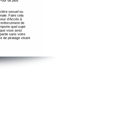
Pour de plus
ctère sexuel ou
nale. Faire cela
seur d’Accès à
 renforcement de
importe quel sujet
s que vous avez
partie sans votre
e de piratage visant