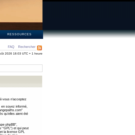
S
RESSOURCES
FAQ
Rechercher
oût 2026 18:03 UTC + 1 heure
Si vous n’acceptez
s en soyez informé,
trangepaths.com”
 qu’elles aient été
oupe phpBB”,
ar “GPL”) et qui peut
 et la license GPL