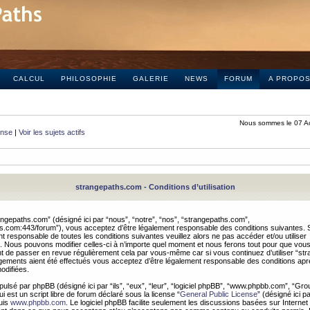
CALCUL
PHILOSOPHIE
GALERIE
NEWS
FORUM
A PROPO
Nous sommes le 07 A
onse
|
Voir les sujets actifs
strangepaths.com - Conditions d’utilisation
ngepaths.com” (désigné ici par “nous”, “notre”, “nos”, “strangepaths.com”,
hs.com:443/forum”), vous acceptez d’être légalement responsable des conditions suivantes. 
t responsable de toutes les conditions suivantes veuillez alors ne pas accéder et/ou utiliser
 Nous pouvons modifier celles-ci à n’importe quel moment et nous ferons tout pour que vou
dent de passer en revue régulièrement cela par vous-même car si vous continuez d’utiliser “s
ements aient été effectués vous acceptez d’être légalement responsable des conditions après
odifiées.
pulsé par phpBB (désigné ici par “ils”, “eux”, “leur”, “logiciel phpBB”, “www.phpbb.com”, “Gr
 est un script libre de forum déclaré sous la license “
General Public License
” (désigné ici p
uis
www.phpbb.com
. Le logiciel phpBB facilite seulement les discussions basées sur Internet