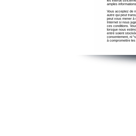
les interdit strict
amples informations
Vous acceptez de ne
autre qui peut trans
peut vous mener à 
Internet si nous ju
ces conditions. Vous
lorsque nous estimo
entré soient stocké
consentement, ni “s
à compromettre les