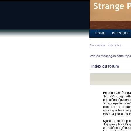
HOME
PHYSIQUE
Connexion
Inscription
Voir les messages sans rép
Index du forum
En accédant à “stra
“https://strangepat
pas d’être légalemen
“strangepaths.com”.
bien qu’il soit pru
après que les chang
mises à jour et/ou m
Notre forum est pro
“Équipes phpBB”) qui
être téléchargé dep