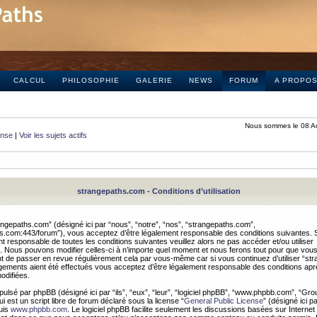
CALCUL
PHILOSOPHIE
GALERIE
NEWS
FORUM
A PROPO
Nous sommes le 08 A
onse
|
Voir les sujets actifs
strangepaths.com - Conditions d’utilisation
ngepaths.com” (désigné ici par “nous”, “notre”, “nos”, “strangepaths.com”,
hs.com:443/forum”), vous acceptez d’être légalement responsable des conditions suivantes. 
t responsable de toutes les conditions suivantes veuillez alors ne pas accéder et/ou utiliser
 Nous pouvons modifier celles-ci à n’importe quel moment et nous ferons tout pour que vou
dent de passer en revue régulièrement cela par vous-même car si vous continuez d’utiliser “s
ements aient été effectués vous acceptez d’être légalement responsable des conditions après
odifiées.
pulsé par phpBB (désigné ici par “ils”, “eux”, “leur”, “logiciel phpBB”, “www.phpbb.com”, “Gr
 est un script libre de forum déclaré sous la license “
General Public License
” (désigné ici p
uis
www.phpbb.com
. Le logiciel phpBB facilite seulement les discussions basées sur Internet