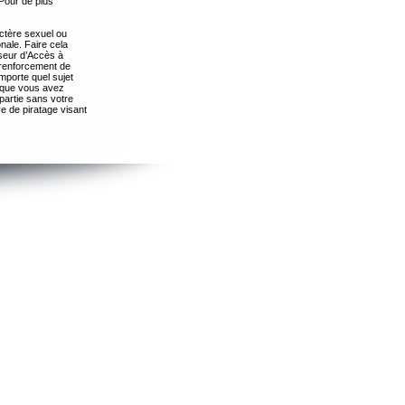
Pour de plus
ctère sexuel ou
nale. Faire cela
seur d’Accès à
 renforcement de
importe quel sujet
s que vous avez
partie sans votre
e de piratage visant