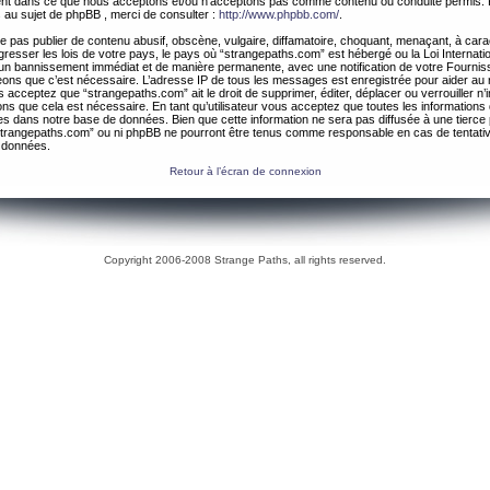
ement dans ce que nous acceptons et/ou n’acceptons pas comme contenu ou conduite permis. 
 au sujet de phpBB , merci de consulter :
http://www.phpbb.com/
.
 pas publier de contenu abusif, obscène, vulgaire, diffamatoire, choquant, menaçant, à cara
gresser les lois de votre pays, le pays où “strangepaths.com” est hébergé ou la Loi Internatio
un bannissement immédiat et de manière permanente, avec une notification de votre Fournis
geons que c’est nécessaire. L’adresse IP de tous les messages est enregistrée pour aider au
 acceptez que “strangepaths.com” ait le droit de supprimer, éditer, déplacer ou verrouiller n’
ns que cela est nécessaire. En tant qu’utilisateur vous acceptez que toutes les information
es dans notre base de données. Bien que cette information ne sera pas diffusée à une tierce 
trangepaths.com” ou ni phpBB ne pourront être tenus comme responsable en cas de tentativ
 données.
Retour à l’écran de connexion
Copyright 2006-2008 Strange Paths, all rights reserved.