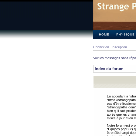
HOME
PHYSIQUE
Connexion
Inscription
Voir les messages sans rép
Index du forum
En accédant à “stra
“https://strangepat
pas d’être légalemen
“strangepaths.com”.
bien qu’il soit pru
après que les chang
mises à jour et/ou m
Notre forum est pro
“Équipes phpBB”) qui
être téléchargé dep