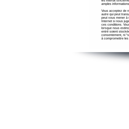
les interdit strict
amples informations
Vous acceptez de ne
autre qui peut trans
peut vous mener à 
Internet si nous ju
ces conditions. Vous
lorsque nous estimo
entré soient stocké
consentement, ni “s
à compromettre les