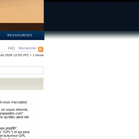
S
RESSOURCES
FAQ
Rechercher
oût 2026 12:03 UTC + 1 heure
Si vous n’acceptez
s en soyez informé,
trangepaths.com”
 qu’elles aient été
oupe phpBB”,
ar “GPL”) et qui peut
 et la license GPL