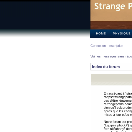
HOME
PHYSIQUE
Connexion
Inscription
Voir les messages sans rép
Index du forum
En accédant à “stra
“https://strangepat
pas d’être légalemen
“strangepaths.com”.
bien qu’il soit pru
après que les chang
mises à jour et/ou m
Notre forum est pro
“Équipes phpBB”) qui
être téléchargé dep