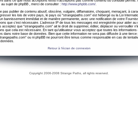
ement dans ce que nous acceptons et/ou n’acceptons pas comme contenu ou conduite permis. 
 au sujet de phpBB , merci de consulter :
http://www.phpbb.com/
.
 pas publier de contenu abusif, obscène, vulgaire, diffamatoire, choquant, menaçant, à cara
gresser les lois de votre pays, le pays où “strangepaths.com” est hébergé ou la Loi Internatio
un bannissement immédiat et de manière permanente, avec une notification de votre Fournis
geons que c’est nécessaire. L’adresse IP de tous les messages est enregistrée pour aider au
 acceptez que “strangepaths.com” ait le droit de supprimer, éditer, déplacer ou verrouiller n’
ns que cela est nécessaire. En tant qu’utilisateur vous acceptez que toutes les information
es dans notre base de données. Bien que cette information ne sera pas diffusée à une tierce 
trangepaths.com” ou ni phpBB ne pourront être tenus comme responsable en cas de tentativ
 données.
Retour à l’écran de connexion
Copyright 2006-2008 Strange Paths, all rights reserved.