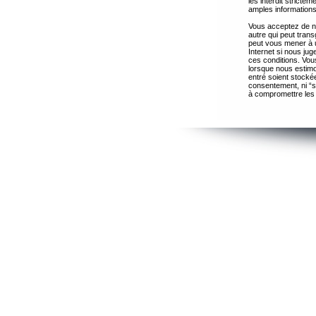
les interdit strict
amples informations
Vous acceptez de ne
autre qui peut trans
peut vous mener à 
Internet si nous ju
ces conditions. Vous
lorsque nous estimo
entré soient stocké
consentement, ni “s
à compromettre les