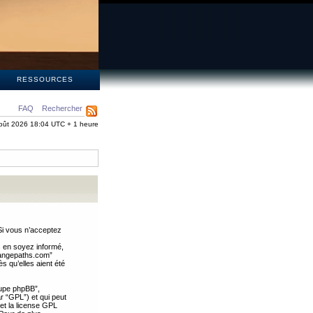
S
RESSOURCES
FAQ
Rechercher
oût 2026 18:04 UTC + 1 heure
Si vous n’acceptez
s en soyez informé,
trangepaths.com”
 qu’elles aient été
oupe phpBB”,
ar “GPL”) et qui peut
 et la license GPL