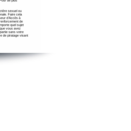
Pour de plus
ctère sexuel ou
nale. Faire cela
seur d’Accès à
 renforcement de
importe quel sujet
s que vous avez
partie sans votre
e de piratage visant