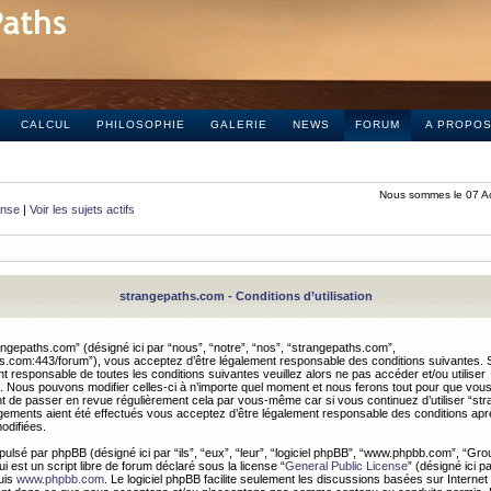
CALCUL
PHILOSOPHIE
GALERIE
NEWS
FORUM
A PROPO
Nous sommes le 07 A
onse
|
Voir les sujets actifs
strangepaths.com - Conditions d’utilisation
ngepaths.com” (désigné ici par “nous”, “notre”, “nos”, “strangepaths.com”,
hs.com:443/forum”), vous acceptez d’être légalement responsable des conditions suivantes. 
t responsable de toutes les conditions suivantes veuillez alors ne pas accéder et/ou utiliser
 Nous pouvons modifier celles-ci à n’importe quel moment et nous ferons tout pour que vou
dent de passer en revue régulièrement cela par vous-même car si vous continuez d’utiliser “s
ements aient été effectués vous acceptez d’être légalement responsable des conditions après
odifiées.
pulsé par phpBB (désigné ici par “ils”, “eux”, “leur”, “logiciel phpBB”, “www.phpbb.com”, “Gr
 est un script libre de forum déclaré sous la license “
General Public License
” (désigné ici p
uis
www.phpbb.com
. Le logiciel phpBB facilite seulement les discussions basées sur Internet