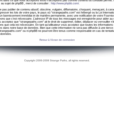
ement dans ce que nous acceptons et/ou n’acceptons pas comme contenu ou conduite permis. 
 au sujet de phpBB , merci de consulter :
http://www.phpbb.com/
.
 pas publier de contenu abusif, obscène, vulgaire, diffamatoire, choquant, menaçant, à cara
gresser les lois de votre pays, le pays où “strangepaths.com” est hébergé ou la Loi Internatio
un bannissement immédiat et de manière permanente, avec une notification de votre Fournis
geons que c’est nécessaire. L’adresse IP de tous les messages est enregistrée pour aider au
 acceptez que “strangepaths.com” ait le droit de supprimer, éditer, déplacer ou verrouiller n’
ns que cela est nécessaire. En tant qu’utilisateur vous acceptez que toutes les information
es dans notre base de données. Bien que cette information ne sera pas diffusée à une tierce 
trangepaths.com” ou ni phpBB ne pourront être tenus comme responsable en cas de tentativ
 données.
Retour à l’écran de connexion
Copyright 2006-2008 Strange Paths, all rights reserved.