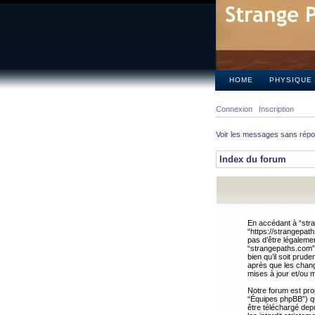
HOME
PHYSIQUE
Connexion
Inscription
Voir les messages sans rép
Index du forum
En accédant à “stra
“https://strangepat
pas d’être légalemen
“strangepaths.com”.
bien qu’il soit pru
après que les chang
mises à jour et/ou m
Notre forum est pro
“Équipes phpBB”) qui
être téléchargé dep