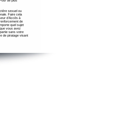
Pour de plus
ctère sexuel ou
nale. Faire cela
seur d’Accès à
 renforcement de
importe quel sujet
s que vous avez
partie sans votre
e de piratage visant