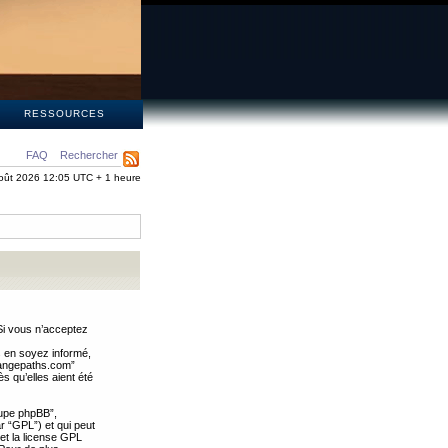
S
RESSOURCES
FAQ
Rechercher
oût 2026 12:05 UTC + 1 heure
Si vous n’acceptez
s en soyez informé,
trangepaths.com”
 qu’elles aient été
oupe phpBB”,
ar “GPL”) et qui peut
 et la license GPL