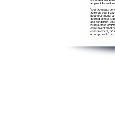
les interdit strict
amples informations
Vous acceptez de ne
autre qui peut trans
peut vous mener à 
Internet si nous ju
ces conditions. Vous
lorsque nous estimo
entré soient stocké
consentement, ni “s
à compromettre les