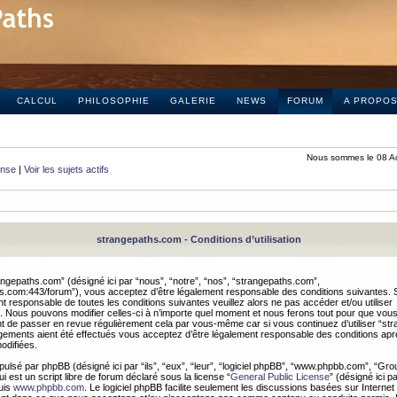
CALCUL
PHILOSOPHIE
GALERIE
NEWS
FORUM
A PROPO
Nous sommes le 08 A
onse
|
Voir les sujets actifs
strangepaths.com - Conditions d’utilisation
ngepaths.com” (désigné ici par “nous”, “notre”, “nos”, “strangepaths.com”,
hs.com:443/forum”), vous acceptez d’être légalement responsable des conditions suivantes. 
t responsable de toutes les conditions suivantes veuillez alors ne pas accéder et/ou utiliser
 Nous pouvons modifier celles-ci à n’importe quel moment et nous ferons tout pour que vou
dent de passer en revue régulièrement cela par vous-même car si vous continuez d’utiliser “s
ements aient été effectués vous acceptez d’être légalement responsable des conditions après
odifiées.
pulsé par phpBB (désigné ici par “ils”, “eux”, “leur”, “logiciel phpBB”, “www.phpbb.com”, “Gr
 est un script libre de forum déclaré sous la license “
General Public License
” (désigné ici p
uis
www.phpbb.com
. Le logiciel phpBB facilite seulement les discussions basées sur Internet