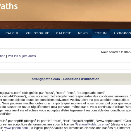
CALCUL
PHILOSOPHIE
GALERIE
NEWS
FORUM
A PROPO
Nous sommes le 08 A
onse
|
Voir les sujets actifs
strangepaths.com - Conditions d’utilisation
ngepaths.com” (désigné ici par “nous”, “notre”, “nos”, “strangepaths.com”,
hs.com:443/forum”), vous acceptez d’être légalement responsable des conditions suivantes. 
t responsable de toutes les conditions suivantes veuillez alors ne pas accéder et/ou utiliser
 Nous pouvons modifier celles-ci à n’importe quel moment et nous ferons tout pour que vou
dent de passer en revue régulièrement cela par vous-même car si vous continuez d’utiliser “s
ements aient été effectués vous acceptez d’être légalement responsable des conditions après
odifiées.
pulsé par phpBB (désigné ici par “ils”, “eux”, “leur”, “logiciel phpBB”, “www.phpbb.com”, “Gr
 est un script libre de forum déclaré sous la license “
General Public License
” (désigné ici p
uis
www.phpbb.com
. Le logiciel phpBB facilite seulement les discussions basées sur Internet