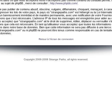
ement dans ce que nous acceptons et/ou n’acceptons pas comme contenu ou conduite permis. 
 au sujet de phpBB , merci de consulter :
http://www.phpbb.com/
.
 pas publier de contenu abusif, obscène, vulgaire, diffamatoire, choquant, menaçant, à cara
gresser les lois de votre pays, le pays où “strangepaths.com” est hébergé ou la Loi Internatio
un bannissement immédiat et de manière permanente, avec une notification de votre Fournis
geons que c’est nécessaire. L’adresse IP de tous les messages est enregistrée pour aider au
 acceptez que “strangepaths.com” ait le droit de supprimer, éditer, déplacer ou verrouiller n’
ns que cela est nécessaire. En tant qu’utilisateur vous acceptez que toutes les information
es dans notre base de données. Bien que cette information ne sera pas diffusée à une tierce 
trangepaths.com” ou ni phpBB ne pourront être tenus comme responsable en cas de tentativ
 données.
Retour à l’écran de connexion
Copyright 2006-2008 Strange Paths, all rights reserved.