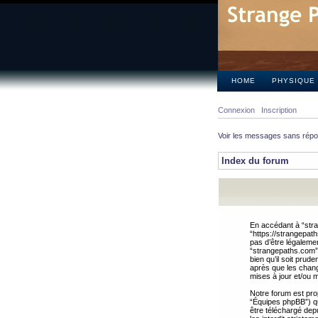
HOME
PHYSIQUE
Connexion
Inscription
Voir les messages sans rép
Index du forum
En accédant à “stra
“https://strangepat
pas d’être légalemen
“strangepaths.com”.
bien qu’il soit pru
après que les chang
mises à jour et/ou m
Notre forum est pro
“Équipes phpBB”) qui
être téléchargé dep