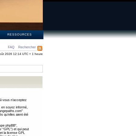
S
RESSOURCES
FAQ
Rechercher
oût 2026 12:14 UTC + 1 heure
Si vous n’acceptez
s en soyez informé,
trangepaths.com”
 qu’elles aient été
oupe phpBB”,
ar “GPL”) et qui peut
 et la license GPL