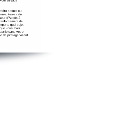
Pour de plus
ctère sexuel ou
nale. Faire cela
seur d’Accès à
 renforcement de
importe quel sujet
s que vous avez
partie sans votre
e de piratage visant