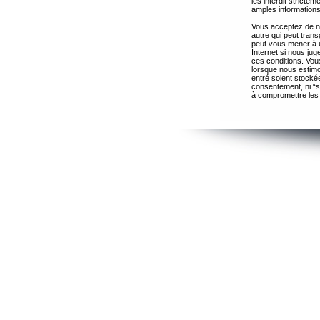
les interdit strict
amples informations
Vous acceptez de ne
autre qui peut trans
peut vous mener à 
Internet si nous ju
ces conditions. Vous
lorsque nous estimo
entré soient stocké
consentement, ni “s
à compromettre les