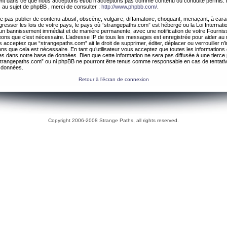
ement dans ce que nous acceptons et/ou n’acceptons pas comme contenu ou conduite permis. 
 au sujet de phpBB , merci de consulter :
http://www.phpbb.com/
.
 pas publier de contenu abusif, obscène, vulgaire, diffamatoire, choquant, menaçant, à cara
gresser les lois de votre pays, le pays où “strangepaths.com” est hébergé ou la Loi Internatio
un bannissement immédiat et de manière permanente, avec une notification de votre Fournis
geons que c’est nécessaire. L’adresse IP de tous les messages est enregistrée pour aider au
 acceptez que “strangepaths.com” ait le droit de supprimer, éditer, déplacer ou verrouiller n’
ns que cela est nécessaire. En tant qu’utilisateur vous acceptez que toutes les information
es dans notre base de données. Bien que cette information ne sera pas diffusée à une tierce 
trangepaths.com” ou ni phpBB ne pourront être tenus comme responsable en cas de tentativ
 données.
Retour à l’écran de connexion
Copyright 2006-2008 Strange Paths, all rights reserved.