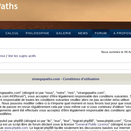
CALCUL
PHILOSOPHIE
GALERIE
NEWS
FORUM
A PROPO
Nous sommes le 06 A
onse
|
Voir les sujets actifs
strangepaths.com - Conditions d’utilisation
ngepaths.com” (désigné ici par “nous”, “notre”, “nos”, “strangepaths.com”,
hs.com:443/forum”), vous acceptez d’être légalement responsable des conditions suivantes. 
t responsable de toutes les conditions suivantes veuillez alors ne pas accéder et/ou utiliser
 Nous pouvons modifier celles-ci à n’importe quel moment et nous ferons tout pour que vou
dent de passer en revue régulièrement cela par vous-même car si vous continuez d’utiliser “s
ements aient été effectués vous acceptez d’être légalement responsable des conditions après
odifiées.
pulsé par phpBB (désigné ici par “ils”, “eux”, “leur”, “logiciel phpBB”, “www.phpbb.com”, “Gr
 est un script libre de forum déclaré sous la license “
General Public License
” (désigné ici p
uis
www.phpbb.com
. Le logiciel phpBB facilite seulement les discussions basées sur Internet