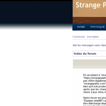
HOME
PHYSIQUE
Connexion
Inscription
Voir les messages sans rép
Index du forum
En accédant à “stra
“https://strangepat
pas d’être légalemen
“strangepaths.com”.
bien qu’il soit pru
après que les chang
mises à jour et/ou m
Notre forum est pro
“Équipes phpBB”) qui
être téléchargé dep