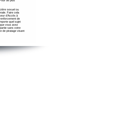
Pour de plus
ctère sexuel ou
nale. Faire cela
seur d’Accès à
 renforcement de
importe quel sujet
s que vous avez
partie sans votre
e de piratage visant