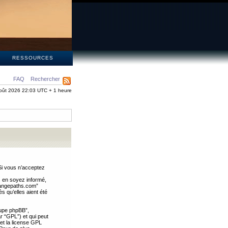
S
RESSOURCES
FAQ
Rechercher
oût 2026 22:03 UTC + 1 heure
Si vous n’acceptez
s en soyez informé,
trangepaths.com”
 qu’elles aient été
oupe phpBB”,
ar “GPL”) et qui peut
 et la license GPL