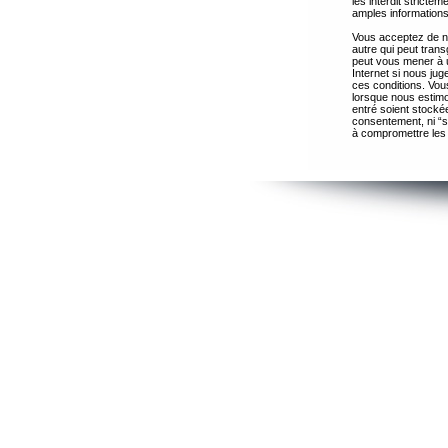
les interdit strict
amples informations
Vous acceptez de ne
autre qui peut trans
peut vous mener à 
Internet si nous ju
ces conditions. Vous
lorsque nous estimo
entré soient stocké
consentement, ni “s
à compromettre les