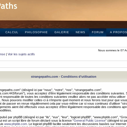
CALCUL
PHILOSOPHIE
GALERIE
NEWS
FORUM
A PROPO
Nous sommes le 07 A
onse
|
Voir les sujets actifs
strangepaths.com - Conditions d’utilisation
ngepaths.com” (désigné ici par “nous”, “notre”, “nos”, “strangepaths.com”,
hs.com:443/forum”), vous acceptez d’être légalement responsable des conditions suivantes. 
t responsable de toutes les conditions suivantes veuillez alors ne pas accéder et/ou utiliser
 Nous pouvons modifier celles-ci à n’importe quel moment et nous ferons tout pour que vou
dent de passer en revue régulièrement cela par vous-même car si vous continuez d’utiliser “s
ements aient été effectués vous acceptez d’être légalement responsable des conditions après
odifiées.
pulsé par phpBB (désigné ici par “ils”, “eux”, “leur”, “logiciel phpBB”, “www.phpbb.com”, “Gr
 est un script libre de forum déclaré sous la license “
General Public License
” (désigné ici p
uis
www.phpbb.com
. Le logiciel phpBB facilite seulement les discussions basées sur Internet