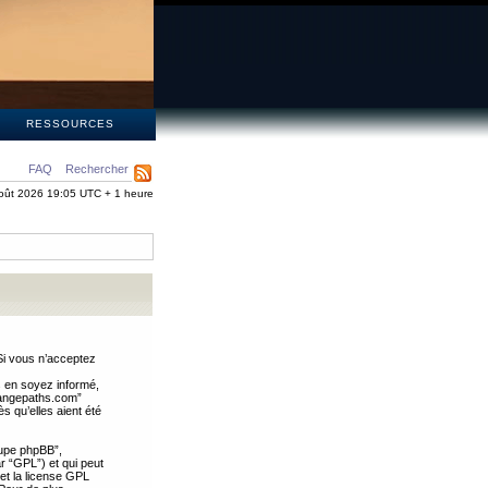
S
RESSOURCES
FAQ
Rechercher
oût 2026 19:05 UTC + 1 heure
Si vous n’acceptez
s en soyez informé,
trangepaths.com”
 qu’elles aient été
oupe phpBB”,
ar “GPL”) et qui peut
 et la license GPL