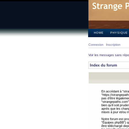
HOME
PHYSIQUE
Connexion
Inscription
Voir les messages sans rép
Index du forum
En accédant à “stra
“https://strangepat
pas d’être légalemen
“strangepaths.com”.
bien qu’il soit pru
après que les chang
mises à jour et/ou m
Notre forum est pro
“Équipes phpBB”) qui
être téléchargé dep