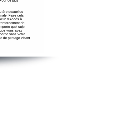
Pour de plus
ctère sexuel ou
nale. Faire cela
seur d’Accès à
 renforcement de
importe quel sujet
s que vous avez
partie sans votre
e de piratage visant