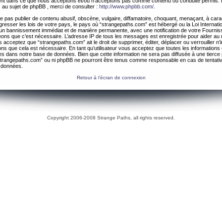
ement dans ce que nous acceptons et/ou n’acceptons pas comme contenu ou conduite permis. 
 au sujet de phpBB , merci de consulter :
http://www.phpbb.com/
.
 pas publier de contenu abusif, obscène, vulgaire, diffamatoire, choquant, menaçant, à cara
gresser les lois de votre pays, le pays où “strangepaths.com” est hébergé ou la Loi Internatio
un bannissement immédiat et de manière permanente, avec une notification de votre Fournis
geons que c’est nécessaire. L’adresse IP de tous les messages est enregistrée pour aider au
 acceptez que “strangepaths.com” ait le droit de supprimer, éditer, déplacer ou verrouiller n’
ns que cela est nécessaire. En tant qu’utilisateur vous acceptez que toutes les information
es dans notre base de données. Bien que cette information ne sera pas diffusée à une tierce 
trangepaths.com” ou ni phpBB ne pourront être tenus comme responsable en cas de tentativ
 données.
Retour à l’écran de connexion
Copyright 2006-2008 Strange Paths, all rights reserved.