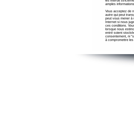
les interdit strict
amples informations
Vous acceptez de ne
autre qui peut trans
peut vous mener à 
Internet si nous ju
ces conditions. Vous
lorsque nous estimo
entré soient stocké
consentement, ni “s
à compromettre les