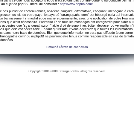
ement dans ce que nous acceptons et/ou n’acceptons pas comme contenu ou conduite permis. 
 au sujet de phpBB , merci de consulter :
http://www.phpbb.com/
.
 pas publier de contenu abusif, obscène, vulgaire, diffamatoire, choquant, menaçant, à cara
gresser les lois de votre pays, le pays où “strangepaths.com” est hébergé ou la Loi Internatio
un bannissement immédiat et de manière permanente, avec une notification de votre Fournis
geons que c’est nécessaire. L’adresse IP de tous les messages est enregistrée pour aider au
 acceptez que “strangepaths.com” ait le droit de supprimer, éditer, déplacer ou verrouiller n’
ns que cela est nécessaire. En tant qu’utilisateur vous acceptez que toutes les information
es dans notre base de données. Bien que cette information ne sera pas diffusée à une tierce 
trangepaths.com” ou ni phpBB ne pourront être tenus comme responsable en cas de tentativ
 données.
Retour à l’écran de connexion
Copyright 2006-2008 Strange Paths, all rights reserved.