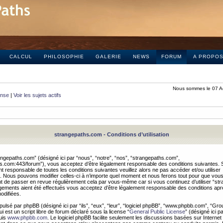
CALCUL
PHILOSOPHIE
GALERIE
NEWS
FORUM
A PROPO
Nous sommes le 07 A
onse
|
Voir les sujets actifs
strangepaths.com - Conditions d’utilisation
ngepaths.com” (désigné ici par “nous”, “notre”, “nos”, “strangepaths.com”,
hs.com:443/forum”), vous acceptez d’être légalement responsable des conditions suivantes. 
t responsable de toutes les conditions suivantes veuillez alors ne pas accéder et/ou utiliser
 Nous pouvons modifier celles-ci à n’importe quel moment et nous ferons tout pour que vou
dent de passer en revue régulièrement cela par vous-même car si vous continuez d’utiliser “s
ements aient été effectués vous acceptez d’être légalement responsable des conditions après
odifiées.
pulsé par phpBB (désigné ici par “ils”, “eux”, “leur”, “logiciel phpBB”, “www.phpbb.com”, “Gr
 est un script libre de forum déclaré sous la license “
General Public License
” (désigné ici p
uis
www.phpbb.com
. Le logiciel phpBB facilite seulement les discussions basées sur Internet