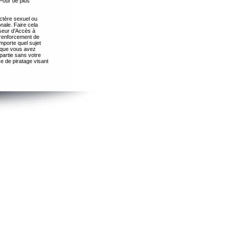
Pour de plus
ctère sexuel ou
nale. Faire cela
seur d’Accès à
 renforcement de
importe quel sujet
s que vous avez
partie sans votre
e de piratage visant