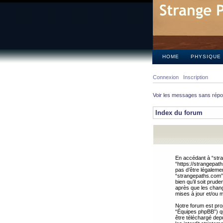
HOME
PHYSIQUE
Connexion
Inscription
Voir les messages sans rép
Index du forum
En accédant à “stra
“https://strangepat
pas d’être légalemen
“strangepaths.com”.
bien qu’il soit pru
après que les chang
mises à jour et/ou m
Notre forum est pro
“Équipes phpBB”) qui
être téléchargé dep