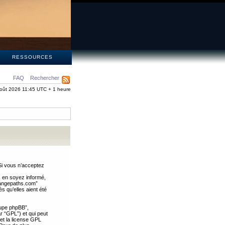
S
RESSOURCES
FAQ
Rechercher
oût 2026 11:45 UTC + 1 heure
Si vous n’acceptez
s en soyez informé,
trangepaths.com”
 qu’elles aient été
oupe phpBB”,
ar “GPL”) et qui peut
 et la license GPL