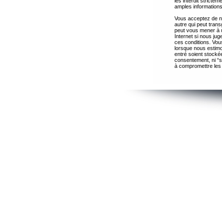
les interdit strict
amples informations
Vous acceptez de ne
autre qui peut trans
peut vous mener à 
Internet si nous ju
ces conditions. Vous
lorsque nous estimo
entré soient stocké
consentement, ni “s
à compromettre les