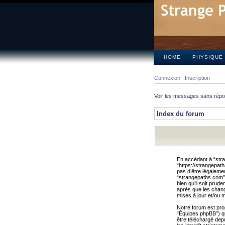
HOME
PHYSIQUE
Connexion
Inscription
Voir les messages sans rép
Index du forum
En accédant à “stra
“https://strangepat
pas d’être légalemen
“strangepaths.com”.
bien qu’il soit pru
après que les chang
mises à jour et/ou m
Notre forum est pro
“Équipes phpBB”) qui
être téléchargé dep