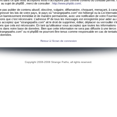
ement dans ce que nous acceptons et/ou n’acceptons pas comme contenu ou conduite permis. 
 au sujet de phpBB , merci de consulter :
http://www.phpbb.com/
.
 pas publier de contenu abusif, obscène, vulgaire, diffamatoire, choquant, menaçant, à cara
gresser les lois de votre pays, le pays où “strangepaths.com” est hébergé ou la Loi Internatio
un bannissement immédiat et de manière permanente, avec une notification de votre Fournis
geons que c’est nécessaire. L’adresse IP de tous les messages est enregistrée pour aider au
 acceptez que “strangepaths.com” ait le droit de supprimer, éditer, déplacer ou verrouiller n’
ns que cela est nécessaire. En tant qu’utilisateur vous acceptez que toutes les information
es dans notre base de données. Bien que cette information ne sera pas diffusée à une tierce 
trangepaths.com” ou ni phpBB ne pourront être tenus comme responsable en cas de tentativ
 données.
Retour à l’écran de connexion
Copyright 2006-2008 Strange Paths, all rights reserved.