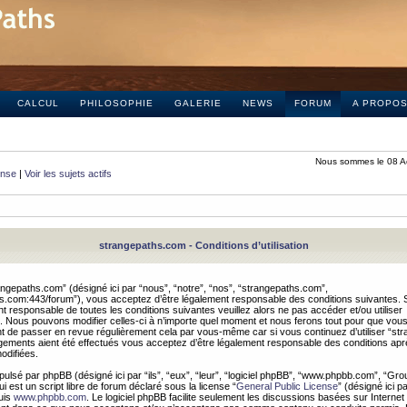
CALCUL
PHILOSOPHIE
GALERIE
NEWS
FORUM
A PROPO
Nous sommes le 08 A
onse
|
Voir les sujets actifs
strangepaths.com - Conditions d’utilisation
ngepaths.com” (désigné ici par “nous”, “notre”, “nos”, “strangepaths.com”,
hs.com:443/forum”), vous acceptez d’être légalement responsable des conditions suivantes. 
t responsable de toutes les conditions suivantes veuillez alors ne pas accéder et/ou utiliser
 Nous pouvons modifier celles-ci à n’importe quel moment et nous ferons tout pour que vou
dent de passer en revue régulièrement cela par vous-même car si vous continuez d’utiliser “s
ements aient été effectués vous acceptez d’être légalement responsable des conditions après
odifiées.
pulsé par phpBB (désigné ici par “ils”, “eux”, “leur”, “logiciel phpBB”, “www.phpbb.com”, “Gr
 est un script libre de forum déclaré sous la license “
General Public License
” (désigné ici p
uis
www.phpbb.com
. Le logiciel phpBB facilite seulement les discussions basées sur Internet