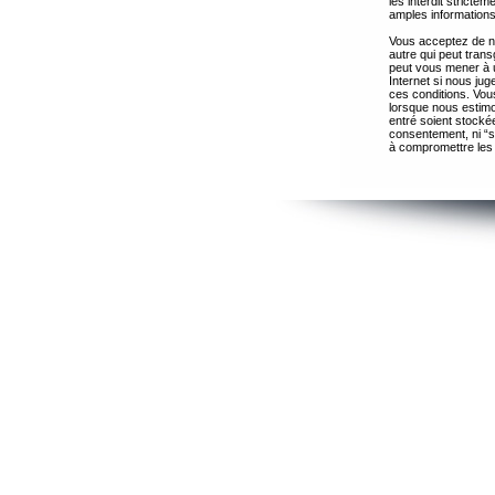
les interdit strict
amples informations
Vous acceptez de ne
autre qui peut trans
peut vous mener à 
Internet si nous ju
ces conditions. Vous
lorsque nous estimo
entré soient stocké
consentement, ni “s
à compromettre les