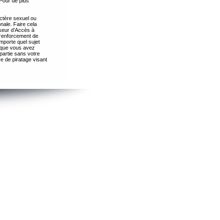
Pour de plus
ctère sexuel ou
nale. Faire cela
seur d’Accès à
 renforcement de
importe quel sujet
s que vous avez
partie sans votre
e de piratage visant