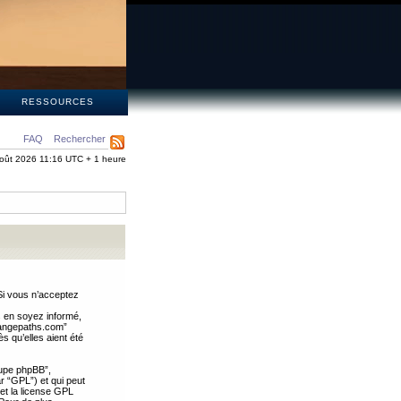
S
RESSOURCES
FAQ
Rechercher
oût 2026 11:16 UTC + 1 heure
Si vous n’acceptez
s en soyez informé,
trangepaths.com”
 qu’elles aient été
oupe phpBB”,
ar “GPL”) et qui peut
 et la license GPL