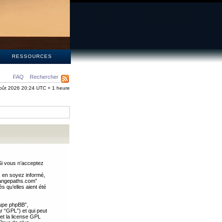
S
RESSOURCES
FAQ
Rechercher
oût 2026 20:24 UTC + 1 heure
Si vous n’acceptez
s en soyez informé,
trangepaths.com”
 qu’elles aient été
oupe phpBB”,
ar “GPL”) et qui peut
 et la license GPL