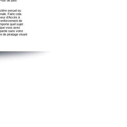
Pour de plus
ctère sexuel ou
nale. Faire cela
seur d’Accès à
 renforcement de
importe quel sujet
s que vous avez
partie sans votre
e de piratage visant