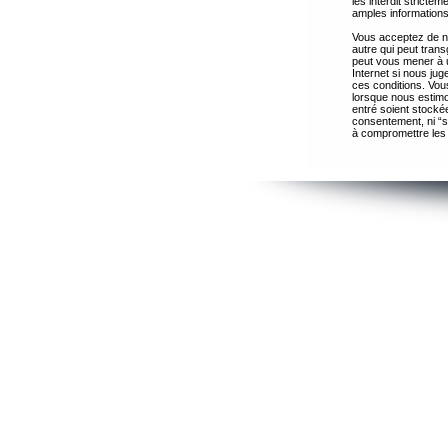
les interdit strict
amples informations
Vous acceptez de ne
autre qui peut trans
peut vous mener à 
Internet si nous ju
ces conditions. Vous
lorsque nous estimo
entré soient stocké
consentement, ni “s
à compromettre les