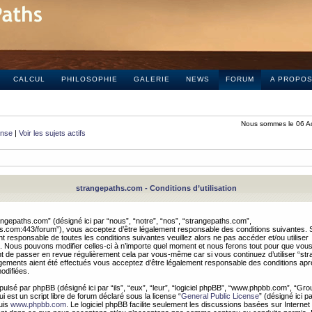
CALCUL
PHILOSOPHIE
GALERIE
NEWS
FORUM
A PROPO
Nous sommes le 06 A
onse
|
Voir les sujets actifs
strangepaths.com - Conditions d’utilisation
ngepaths.com” (désigné ici par “nous”, “notre”, “nos”, “strangepaths.com”,
hs.com:443/forum”), vous acceptez d’être légalement responsable des conditions suivantes. 
t responsable de toutes les conditions suivantes veuillez alors ne pas accéder et/ou utiliser
 Nous pouvons modifier celles-ci à n’importe quel moment et nous ferons tout pour que vou
dent de passer en revue régulièrement cela par vous-même car si vous continuez d’utiliser “s
ements aient été effectués vous acceptez d’être légalement responsable des conditions après
odifiées.
pulsé par phpBB (désigné ici par “ils”, “eux”, “leur”, “logiciel phpBB”, “www.phpbb.com”, “Gr
 est un script libre de forum déclaré sous la license “
General Public License
” (désigné ici p
uis
www.phpbb.com
. Le logiciel phpBB facilite seulement les discussions basées sur Internet