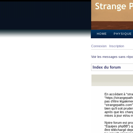
HOME
PHYSIQUE
Connexion
Inscription
Voir les messages sans rép
Index du forum
En accédant à “stra
“https://strangepat
pas d’être légalemen
“strangepaths.com”.
bien qu’il soit pru
après que les chang
mises à jour et/ou m
Notre forum est pro
“Équipes phpBB”) qui
être téléchargé dep