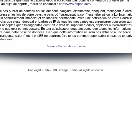
ement dans ce que nous acceptons et/ou n’acceptons pas comme contenu ou conduite permis. 
 au sujet de phpBB , merci de consulter :
http://www.phpbb.com/
.
 pas publier de contenu abusif, obscène, vulgaire, diffamatoire, choquant, menaçant, à cara
gresser les lois de votre pays, le pays où “strangepaths.com” est hébergé ou la Loi Internatio
un bannissement immédiat et de manière permanente, avec une notification de votre Fournis
geons que c’est nécessaire. L’adresse IP de tous les messages est enregistrée pour aider au
 acceptez que “strangepaths.com” ait le droit de supprimer, éditer, déplacer ou verrouiller n’
ns que cela est nécessaire. En tant qu’utilisateur vous acceptez que toutes les information
es dans notre base de données. Bien que cette information ne sera pas diffusée à une tierce 
trangepaths.com” ou ni phpBB ne pourront être tenus comme responsable en cas de tentativ
 données.
Retour à l’écran de connexion
Copyright 2006-2008 Strange Paths, all rights reserved.