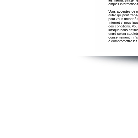
les interdit strict
amples informations
Vous acceptez de ne
autre qui peut trans
peut vous mener à 
Internet si nous ju
ces conditions. Vous
lorsque nous estimo
entré soient stocké
consentement, ni “s
à compromettre les