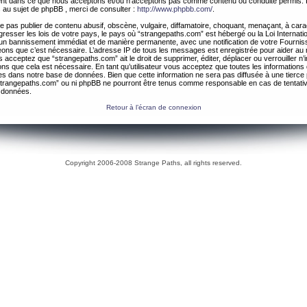
ement dans ce que nous acceptons et/ou n’acceptons pas comme contenu ou conduite permis. 
 au sujet de phpBB , merci de consulter :
http://www.phpbb.com/
.
 pas publier de contenu abusif, obscène, vulgaire, diffamatoire, choquant, menaçant, à cara
gresser les lois de votre pays, le pays où “strangepaths.com” est hébergé ou la Loi Internatio
un bannissement immédiat et de manière permanente, avec une notification de votre Fournis
geons que c’est nécessaire. L’adresse IP de tous les messages est enregistrée pour aider au
 acceptez que “strangepaths.com” ait le droit de supprimer, éditer, déplacer ou verrouiller n’
ns que cela est nécessaire. En tant qu’utilisateur vous acceptez que toutes les information
es dans notre base de données. Bien que cette information ne sera pas diffusée à une tierce 
trangepaths.com” ou ni phpBB ne pourront être tenus comme responsable en cas de tentativ
 données.
Retour à l’écran de connexion
Copyright 2006-2008 Strange Paths, all rights reserved.