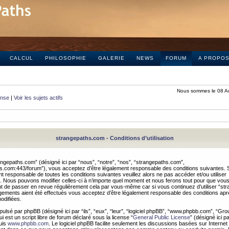
CALCUL
PHILOSOPHIE
GALERIE
NEWS
FORUM
A PROPO
Nous sommes le 08 A
onse
|
Voir les sujets actifs
strangepaths.com - Conditions d’utilisation
ngepaths.com” (désigné ici par “nous”, “notre”, “nos”, “strangepaths.com”,
hs.com:443/forum”), vous acceptez d’être légalement responsable des conditions suivantes. 
t responsable de toutes les conditions suivantes veuillez alors ne pas accéder et/ou utiliser
 Nous pouvons modifier celles-ci à n’importe quel moment et nous ferons tout pour que vou
dent de passer en revue régulièrement cela par vous-même car si vous continuez d’utiliser “s
ements aient été effectués vous acceptez d’être légalement responsable des conditions après
odifiées.
pulsé par phpBB (désigné ici par “ils”, “eux”, “leur”, “logiciel phpBB”, “www.phpbb.com”, “Gr
 est un script libre de forum déclaré sous la license “
General Public License
” (désigné ici p
uis
www.phpbb.com
. Le logiciel phpBB facilite seulement les discussions basées sur Internet