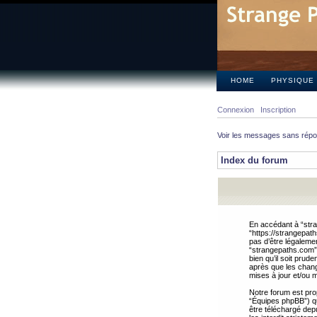
HOME
PHYSIQUE
Connexion
Inscription
Voir les messages sans rép
Index du forum
En accédant à “stra
“https://strangepat
pas d’être légalemen
“strangepaths.com”.
bien qu’il soit pru
après que les chang
mises à jour et/ou m
Notre forum est pro
“Équipes phpBB”) qui
être téléchargé dep