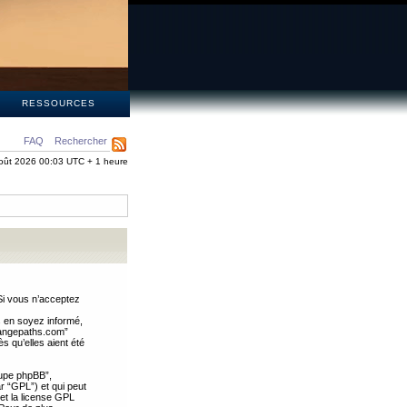
S
RESSOURCES
FAQ
Rechercher
oût 2026 00:03 UTC + 1 heure
Si vous n’acceptez
s en soyez informé,
trangepaths.com”
 qu’elles aient été
oupe phpBB”,
ar “GPL”) et qui peut
 et la license GPL