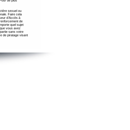
Pour de plus
ctère sexuel ou
nale. Faire cela
seur d’Accès à
 renforcement de
importe quel sujet
s que vous avez
partie sans votre
e de piratage visant