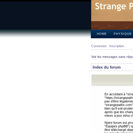
HOME
PHYSIQUE
Connexion
Inscription
Voir les messages sans rép
Index du forum
En accédant à “stra
“https://strangepat
pas d’être légalemen
“strangepaths.com”.
bien qu’il soit pru
après que les chang
mises à jour et/ou m
Notre forum est pro
“Équipes phpBB”) qui
être téléchargé dep