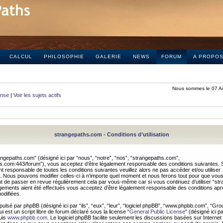
CALCUL
PHILOSOPHIE
GALERIE
NEWS
FORUM
A PROPO
Nous sommes le 07 A
onse
|
Voir les sujets actifs
strangepaths.com - Conditions d’utilisation
ngepaths.com” (désigné ici par “nous”, “notre”, “nos”, “strangepaths.com”,
hs.com:443/forum”), vous acceptez d’être légalement responsable des conditions suivantes. 
t responsable de toutes les conditions suivantes veuillez alors ne pas accéder et/ou utiliser
 Nous pouvons modifier celles-ci à n’importe quel moment et nous ferons tout pour que vou
dent de passer en revue régulièrement cela par vous-même car si vous continuez d’utiliser “s
ements aient été effectués vous acceptez d’être légalement responsable des conditions après
odifiées.
pulsé par phpBB (désigné ici par “ils”, “eux”, “leur”, “logiciel phpBB”, “www.phpbb.com”, “Gr
 est un script libre de forum déclaré sous la license “
General Public License
” (désigné ici p
uis
www.phpbb.com
. Le logiciel phpBB facilite seulement les discussions basées sur Internet