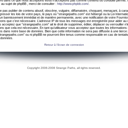
ement dans ce que nous acceptons et/ou n’acceptons pas comme contenu ou conduite permis. 
 au sujet de phpBB , merci de consulter :
http://www.phpbb.com/
.
 pas publier de contenu abusif, obscène, vulgaire, diffamatoire, choquant, menaçant, à cara
gresser les lois de votre pays, le pays où “strangepaths.com” est hébergé ou la Loi Internatio
un bannissement immédiat et de manière permanente, avec une notification de votre Fournis
geons que c’est nécessaire. L’adresse IP de tous les messages est enregistrée pour aider au
 acceptez que “strangepaths.com” ait le droit de supprimer, éditer, déplacer ou verrouiller n’
ns que cela est nécessaire. En tant qu’utilisateur vous acceptez que toutes les information
es dans notre base de données. Bien que cette information ne sera pas diffusée à une tierce 
trangepaths.com” ou ni phpBB ne pourront être tenus comme responsable en cas de tentativ
 données.
Retour à l’écran de connexion
Copyright 2006-2008 Strange Paths, all rights reserved.