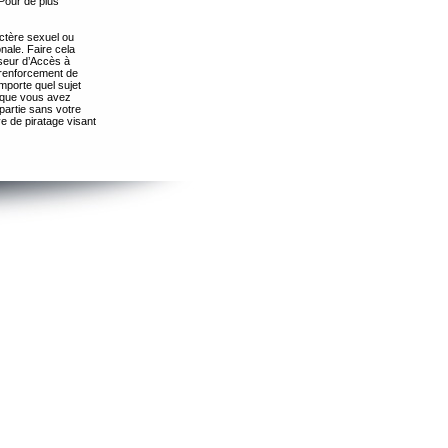
Pour de plus
ctère sexuel ou
nale. Faire cela
seur d’Accès à
 renforcement de
importe quel sujet
s que vous avez
partie sans votre
e de piratage visant