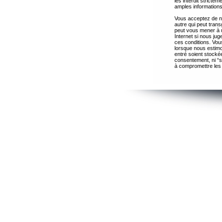
les interdit strict
amples informations
Vous acceptez de ne
autre qui peut trans
peut vous mener à 
Internet si nous ju
ces conditions. Vous
lorsque nous estimo
entré soient stocké
consentement, ni “s
à compromettre les