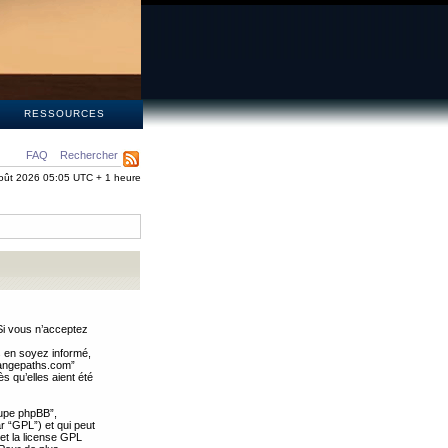
S
RESSOURCES
FAQ
Rechercher
oût 2026 05:05 UTC + 1 heure
Si vous n’acceptez
s en soyez informé,
trangepaths.com”
 qu’elles aient été
oupe phpBB”,
ar “GPL”) et qui peut
 et la license GPL