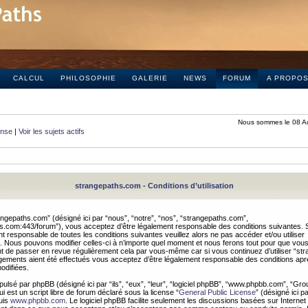
CALCUL
PHILOSOPHIE
GALERIE
NEWS
FORUM
A PROPO
Nous sommes le 08 A
onse
|
Voir les sujets actifs
strangepaths.com - Conditions d’utilisation
ngepaths.com” (désigné ici par “nous”, “notre”, “nos”, “strangepaths.com”,
hs.com:443/forum”), vous acceptez d’être légalement responsable des conditions suivantes. 
t responsable de toutes les conditions suivantes veuillez alors ne pas accéder et/ou utiliser
 Nous pouvons modifier celles-ci à n’importe quel moment et nous ferons tout pour que vou
dent de passer en revue régulièrement cela par vous-même car si vous continuez d’utiliser “s
ements aient été effectués vous acceptez d’être légalement responsable des conditions après
odifiées.
pulsé par phpBB (désigné ici par “ils”, “eux”, “leur”, “logiciel phpBB”, “www.phpbb.com”, “Gr
 est un script libre de forum déclaré sous la license “
General Public License
” (désigné ici p
uis
www.phpbb.com
. Le logiciel phpBB facilite seulement les discussions basées sur Internet