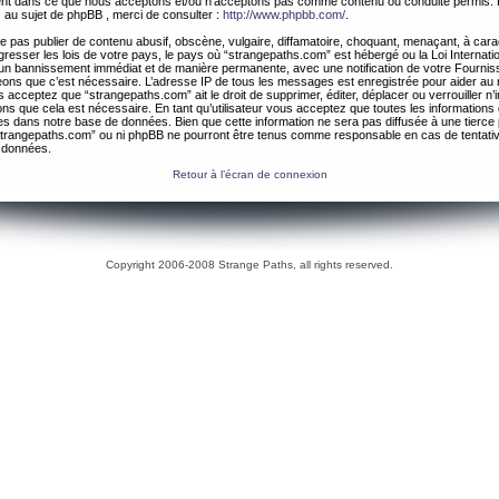
ement dans ce que nous acceptons et/ou n’acceptons pas comme contenu ou conduite permis. 
 au sujet de phpBB , merci de consulter :
http://www.phpbb.com/
.
 pas publier de contenu abusif, obscène, vulgaire, diffamatoire, choquant, menaçant, à cara
gresser les lois de votre pays, le pays où “strangepaths.com” est hébergé ou la Loi Internatio
un bannissement immédiat et de manière permanente, avec une notification de votre Fournis
geons que c’est nécessaire. L’adresse IP de tous les messages est enregistrée pour aider au
 acceptez que “strangepaths.com” ait le droit de supprimer, éditer, déplacer ou verrouiller n’
ns que cela est nécessaire. En tant qu’utilisateur vous acceptez que toutes les information
es dans notre base de données. Bien que cette information ne sera pas diffusée à une tierce 
trangepaths.com” ou ni phpBB ne pourront être tenus comme responsable en cas de tentativ
 données.
Retour à l’écran de connexion
Copyright 2006-2008 Strange Paths, all rights reserved.