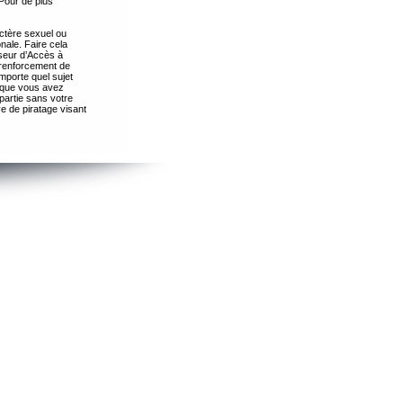
Pour de plus
ctère sexuel ou
nale. Faire cela
seur d’Accès à
 renforcement de
importe quel sujet
s que vous avez
partie sans votre
e de piratage visant