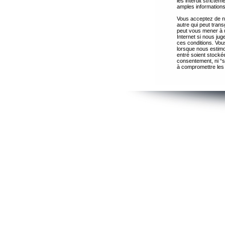
les interdit strict
amples informations
Vous acceptez de ne
autre qui peut trans
peut vous mener à 
Internet si nous ju
ces conditions. Vous
lorsque nous estimo
entré soient stocké
consentement, ni “s
à compromettre les