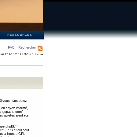
S
RESSOURCES
FAQ
Rechercher
oût 2026 17:42 UTC + 1 heure
Si vous n’acceptez
s en soyez informé,
trangepaths.com”
 qu’elles aient été
oupe phpBB”,
ar “GPL”) et qui peut
 et la license GPL