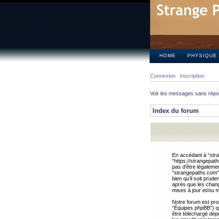
HOME
PHYSIQUE
Connexion
Inscription
Voir les messages sans rép
Index du forum
En accédant à “stra
“https://strangepat
pas d’être légalemen
“strangepaths.com”.
bien qu’il soit pru
après que les chang
mises à jour et/ou m
Notre forum est pro
“Équipes phpBB”) qui
être téléchargé dep