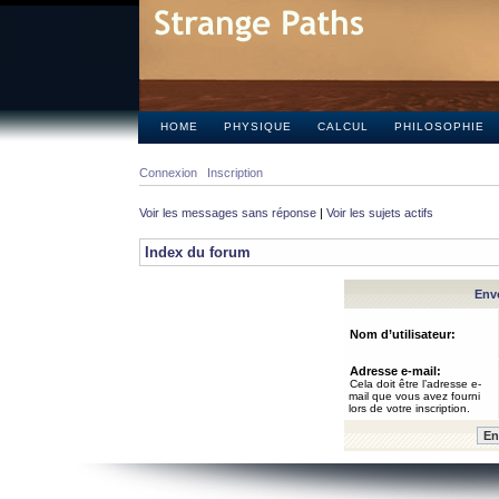
HOME
PHYSIQUE
CALCUL
PHILOSOPHIE
Connexion
Inscription
Voir les messages sans réponse
|
Voir les sujets actifs
Index du forum
Envo
Nom d’utilisateur:
Adresse e-mail:
Cela doit être l’adresse e-
mail que vous avez fourni
lors de votre inscription.