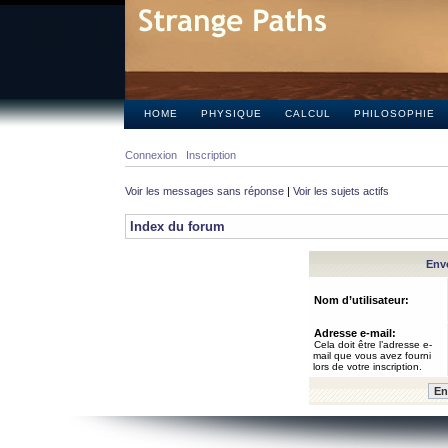
HOME
PHYSIQUE
CALCUL
PHILOSOPHIE
Connexion
Inscription
Voir les messages sans réponse
|
Voir les sujets actifs
Index du forum
Envo
Nom d’utilisateur:
Adresse e-mail:
Cela doit être l’adresse e-
mail que vous avez fourni
lors de votre inscription.