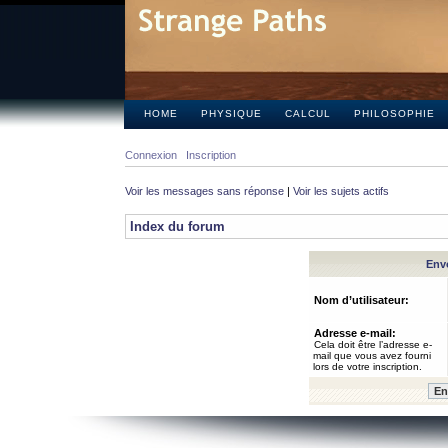
HOME
PHYSIQUE
CALCUL
PHILOSOPHIE
Connexion
Inscription
Voir les messages sans réponse
|
Voir les sujets actifs
Index du forum
Envo
Nom d’utilisateur:
Adresse e-mail:
Cela doit être l’adresse e-
mail que vous avez fourni
lors de votre inscription.