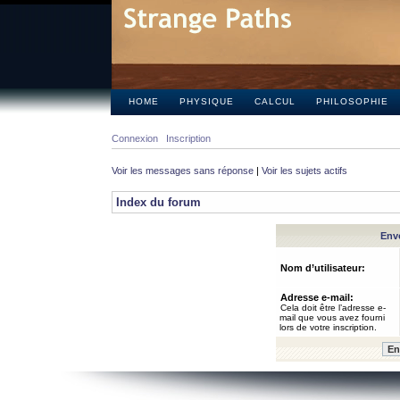
HOME
PHYSIQUE
CALCUL
PHILOSOPHIE
Connexion
Inscription
Voir les messages sans réponse
|
Voir les sujets actifs
Index du forum
Envo
Nom d’utilisateur:
Adresse e-mail:
Cela doit être l’adresse e-
mail que vous avez fourni
lors de votre inscription.