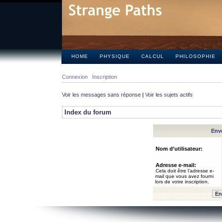
HOME
PHYSIQUE
CALCUL
PHILOSOPHIE
Connexion
Inscription
Voir les messages sans réponse
|
Voir les sujets actifs
Index du forum
Envo
Nom d’utilisateur:
Adresse e-mail:
Cela doit être l’adresse e-
mail que vous avez fourni
lors de votre inscription.