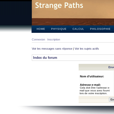
HOME
PHYSIQUE
CALCUL
PHILOSOPHIE
Connexion
Inscription
Voir les messages sans réponse
|
Voir les sujets actifs
Index du forum
Envo
Nom d’utilisateur:
Adresse e-mail:
Cela doit être l’adresse e-
mail que vous avez fourni
lors de votre inscription.