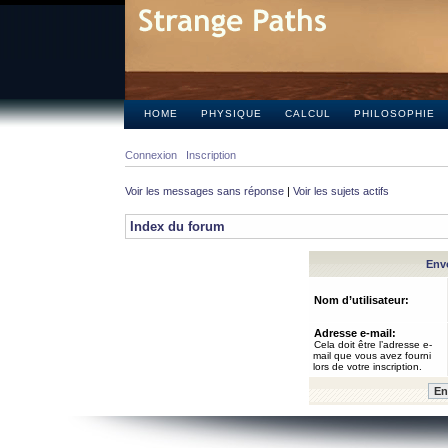
HOME
PHYSIQUE
CALCUL
PHILOSOPHIE
Connexion
Inscription
Voir les messages sans réponse
|
Voir les sujets actifs
Index du forum
Envo
Nom d’utilisateur:
Adresse e-mail:
Cela doit être l’adresse e-
mail que vous avez fourni
lors de votre inscription.