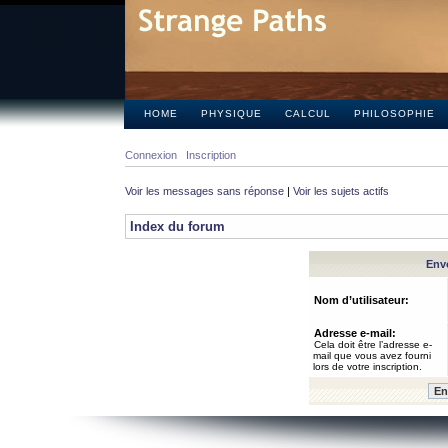
HOME
PHYSIQUE
CALCUL
PHILOSOPHIE
Connexion
Inscription
Voir les messages sans réponse
|
Voir les sujets actifs
Index du forum
Envo
Nom d’utilisateur:
Adresse e-mail:
Cela doit être l’adresse e-
mail que vous avez fourni
lors de votre inscription.