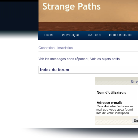
HOME
PHYSIQUE
CALCUL
PHILOSOPHIE
Connexion
Inscription
Voir les messages sans réponse
|
Voir les sujets actifs
Index du forum
Envo
Nom d’utilisateur:
Adresse e-mail:
Cela doit être l’adresse e-
mail que vous avez fourni
lors de votre inscription.