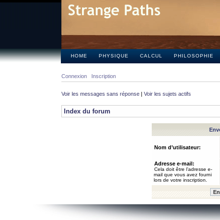
HOME
PHYSIQUE
CALCUL
PHILOSOPHIE
Connexion
Inscription
Voir les messages sans réponse
|
Voir les sujets actifs
Index du forum
Envo
Nom d’utilisateur:
Adresse e-mail:
Cela doit être l’adresse e-
mail que vous avez fourni
lors de votre inscription.