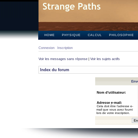
HOME
PHYSIQUE
CALCUL
PHILOSOPHIE
Connexion
Inscription
Voir les messages sans réponse
|
Voir les sujets actifs
Index du forum
Envo
Nom d’utilisateur:
Adresse e-mail:
Cela doit être l’adresse e-
mail que vous avez fourni
lors de votre inscription.