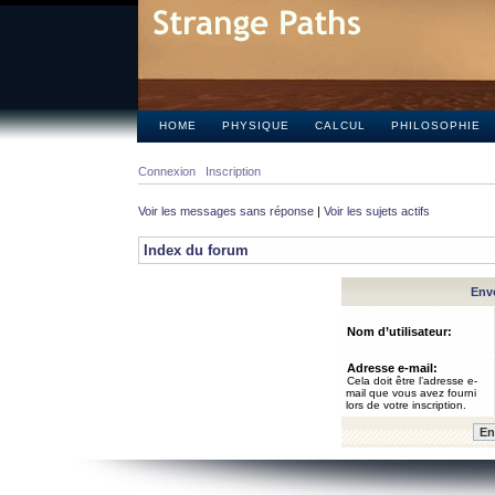
HOME
PHYSIQUE
CALCUL
PHILOSOPHIE
Connexion
Inscription
Voir les messages sans réponse
|
Voir les sujets actifs
Index du forum
Envo
Nom d’utilisateur:
Adresse e-mail:
Cela doit être l’adresse e-
mail que vous avez fourni
lors de votre inscription.