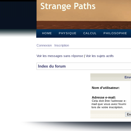
HOME
PHYSIQUE
CALCUL
PHILOSOPHIE
Connexion
Inscription
Voir les messages sans réponse
|
Voir les sujets actifs
Index du forum
Envo
Nom d’utilisateur:
Adresse e-mail:
Cela doit être l’adresse e-
mail que vous avez fourni
lors de votre inscription.