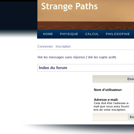
HOME
PHYSIQUE
CALCUL
PHILOSOPHIE
Connexion
Inscription
Voir les messages sans réponse
|
Voir les sujets actifs
Index du forum
Envo
Nom d’utilisateur:
Adresse e-mail:
Cela doit être l’adresse e-
mail que vous avez fourni
lors de votre inscription.