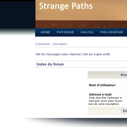
HOME
PHYSIQUE
CALCUL
PHILOSOPHIE
Connexion
Inscription
Voir les messages sans réponse
|
Voir les sujets actifs
Index du forum
Envo
Nom d’utilisateur:
Adresse e-mail:
Cela doit être l’adresse e-
mail que vous avez fourni
lors de votre inscription.