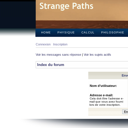
HOME
PHYSIQUE
CALCUL
PHILOSOPHIE
Connexion
Inscription
Voir les messages sans réponse
|
Voir les sujets actifs
Index du forum
Envo
Nom d’utilisateur:
Adresse e-mail:
Cela doit être l’adresse e-
mail que vous avez fourni
lors de votre inscription.