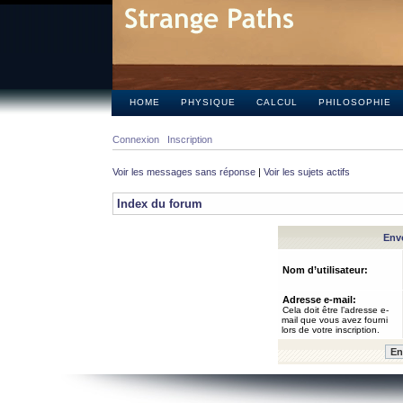
HOME
PHYSIQUE
CALCUL
PHILOSOPHIE
Connexion
Inscription
Voir les messages sans réponse
|
Voir les sujets actifs
Index du forum
Envo
Nom d’utilisateur:
Adresse e-mail:
Cela doit être l’adresse e-
mail que vous avez fourni
lors de votre inscription.