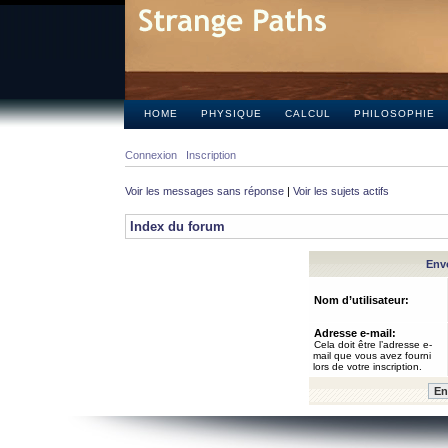
HOME
PHYSIQUE
CALCUL
PHILOSOPHIE
Connexion
Inscription
Voir les messages sans réponse
|
Voir les sujets actifs
Index du forum
Envo
Nom d’utilisateur:
Adresse e-mail:
Cela doit être l’adresse e-
mail que vous avez fourni
lors de votre inscription.