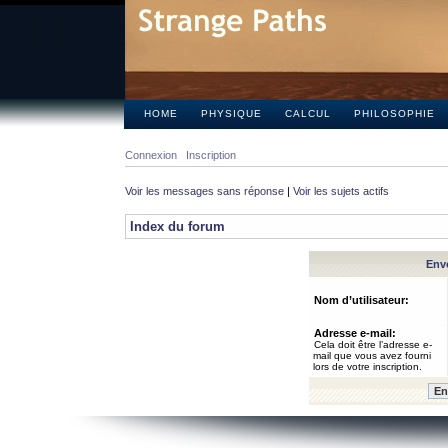
HOME
PHYSIQUE
CALCUL
PHILOSOPHIE
Connexion
Inscription
Voir les messages sans réponse
|
Voir les sujets actifs
Index du forum
Envo
Nom d’utilisateur:
Adresse e-mail:
Cela doit être l’adresse e-
mail que vous avez fourni
lors de votre inscription.