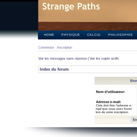
HOME
PHYSIQUE
CALCUL
PHILOSOPHIE
Connexion
Inscription
Voir les messages sans réponse
|
Voir les sujets actifs
Index du forum
Envo
Nom d’utilisateur:
Adresse e-mail:
Cela doit être l’adresse e-
mail que vous avez fourni
lors de votre inscription.