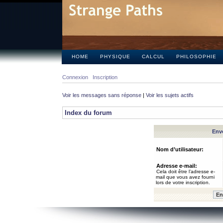
HOME
PHYSIQUE
CALCUL
PHILOSOPHIE
Connexion
Inscription
Voir les messages sans réponse
|
Voir les sujets actifs
Index du forum
Envo
Nom d’utilisateur:
Adresse e-mail:
Cela doit être l’adresse e-
mail que vous avez fourni
lors de votre inscription.