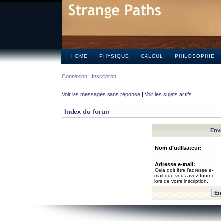
HOME
PHYSIQUE
CALCUL
PHILOSOPHIE
Connexion
Inscription
Voir les messages sans réponse
|
Voir les sujets actifs
Index du forum
Envo
Nom d’utilisateur:
Adresse e-mail:
Cela doit être l’adresse e-
mail que vous avez fourni
lors de votre inscription.