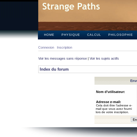
HOME
PHYSIQUE
CALCUL
PHILOSOPHIE
Connexion
Inscription
Voir les messages sans réponse
|
Voir les sujets actifs
Index du forum
Envo
Nom d’utilisateur:
Adresse e-mail:
Cela doit être l’adresse e-
mail que vous avez fourni
lors de votre inscription.