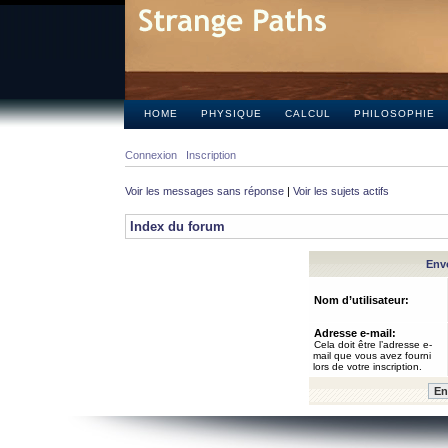
HOME
PHYSIQUE
CALCUL
PHILOSOPHIE
Connexion
Inscription
Voir les messages sans réponse
|
Voir les sujets actifs
Index du forum
Envo
Nom d’utilisateur:
Adresse e-mail:
Cela doit être l’adresse e-
mail que vous avez fourni
lors de votre inscription.