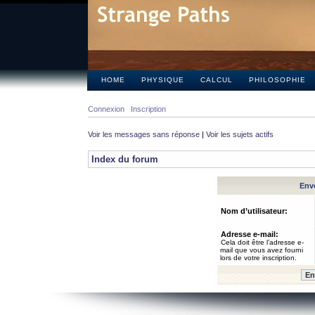
HOME
PHYSIQUE
CALCUL
PHILOSOPHIE
Connexion
Inscription
Voir les messages sans réponse
|
Voir les sujets actifs
Index du forum
Envo
Nom d’utilisateur:
Adresse e-mail:
Cela doit être l’adresse e-
mail que vous avez fourni
lors de votre inscription.